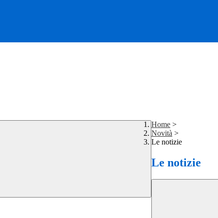
Home
>
Novità
>
Le notizie
Le notizie