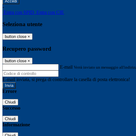
-
Entra con SPID
Entra con CIE
Seleziona utente
button close
×
Recupero password
button close
×
E-mail
Verrà inviato un messaggio all'indirizz
E-mail inviata, si prega di controllare la casella di posta elettronica!
Errore
Chiudi
Successo
Chiudi
Informazione
Chiudi