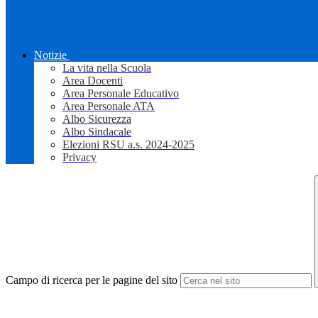
Notizie
La vita nella Scuola
Area Docenti
Area Personale Educativo
Area Personale ATA
Albo Sicurezza
Albo Sindacale
Elezioni RSU a.s. 2024-2025
Privacy
Campo di ricerca per le pagine del sito