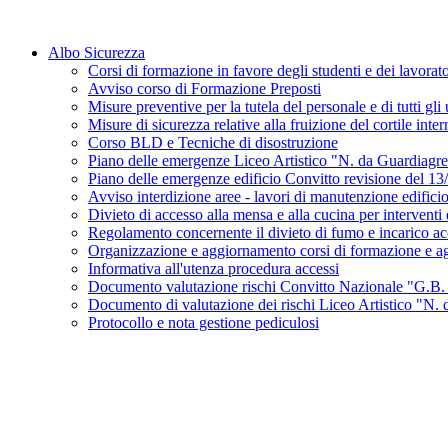
Albo Sicurezza
Corsi di formazione in favore degli studenti e dei lavor
Avviso corso di Formazione Preposti
Misure preventive per la tutela del personale e di tutti g
Misure di sicurezza relative alla fruizione del cortile int
Corso BLD e Tecniche di disostruzione
Piano delle emergenze Liceo Artistico "N. da Guardiagre
Piano delle emergenze edificio Convitto revisione del 1
Avviso interdizione aree - lavori di manutenzione edifici
Divieto di accesso alla mensa e alla cucina per intervent
Regolamento concernente il divieto di fumo e incarico acc
Organizzazione e aggiornamento corsi di formazione e agg
Informativa all'utenza procedura accessi
Documento valutazione rischi Convitto Nazionale "G.B. 
Documento di valutazione dei rischi Liceo Artistico "N.
Protocollo e nota gestione pediculosi