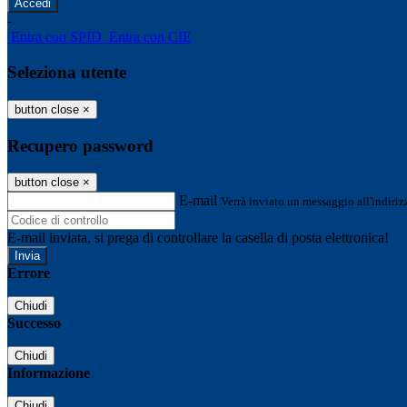
-
Entra con SPID
Entra con CIE
Seleziona utente
button close
×
Recupero password
button close
×
E-mail
Verrà inviato un messaggio all'indirizz
E-mail inviata, si prega di controllare la casella di posta elettronica!
Errore
Chiudi
Successo
Chiudi
Informazione
Chiudi