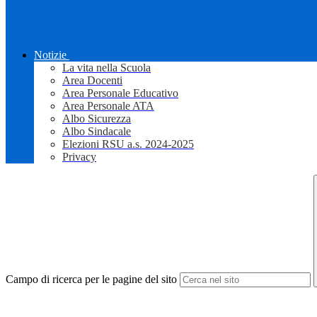
Notizie
La vita nella Scuola
Area Docenti
Area Personale Educativo
Area Personale ATA
Albo Sicurezza
Albo Sindacale
Elezioni RSU a.s. 2024-2025
Privacy
Campo di ricerca per le pagine del sito