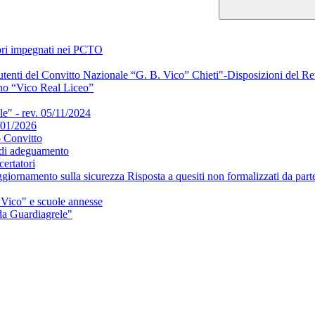
atori impegnati nei PCTO
li utenti del Convitto Nazionale “G. B. Vico” Chieti"-Disposizioni del Re
erno “Vico Real Liceo”
le" - rev. 05/11/2024
3/01/2026
o Convitto
i di adeguamento
ertatori
iornamento sulla sicurezza Risposta a quesiti non formalizzati da part
Vico" e scuole annesse
 da Guardiagrele"