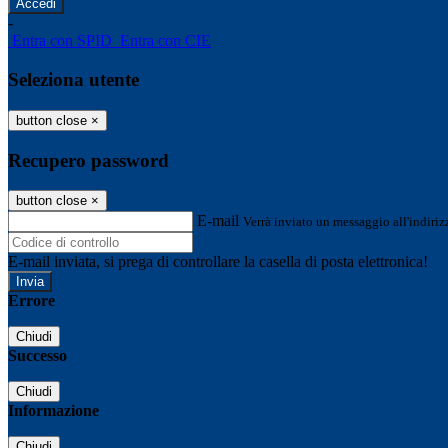
-
Entra con SPID
Entra con CIE
Seleziona utente
button close
×
Recupero password
button close
×
E-mail
Verrà inviato un messaggio all'indirizz
E-mail inviata, si prega di controllare la casella di posta elettronica!
Errore
Chiudi
Successo
Chiudi
Informazione
Chiudi