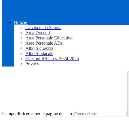
Notizie
La vita nella Scuola
Area Docenti
Area Personale Educativo
Area Personale ATA
Albo Sicurezza
Albo Sindacale
Elezioni RSU a.s. 2024-2025
Privacy
Campo di ricerca per le pagine del sito