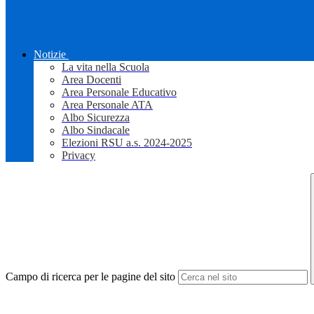
Notizie
La vita nella Scuola
Area Docenti
Area Personale Educativo
Area Personale ATA
Albo Sicurezza
Albo Sindacale
Elezioni RSU a.s. 2024-2025
Privacy
Campo di ricerca per le pagine del sito