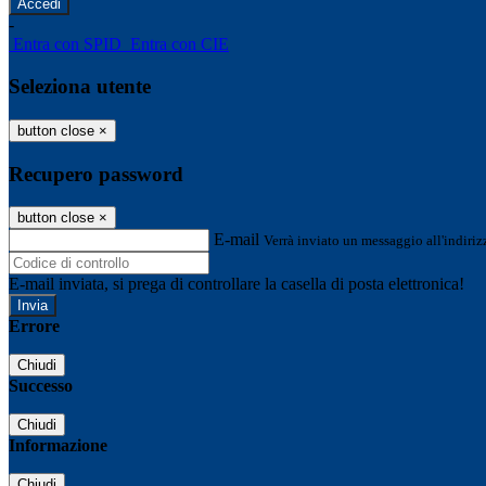
-
Entra con SPID
Entra con CIE
Seleziona utente
button close
×
Recupero password
button close
×
E-mail
Verrà inviato un messaggio all'indirizz
E-mail inviata, si prega di controllare la casella di posta elettronica!
Errore
Chiudi
Successo
Chiudi
Informazione
Chiudi