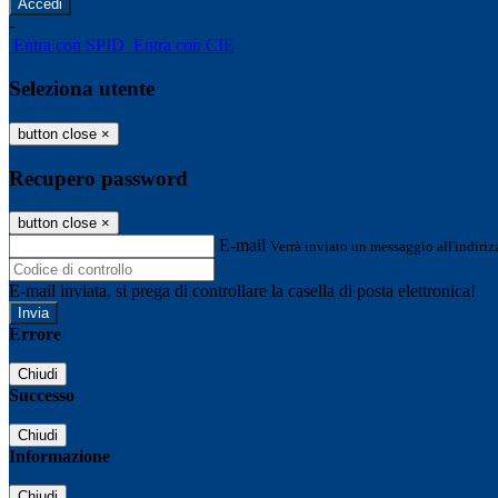
-
Entra con SPID
Entra con CIE
Seleziona utente
button close
×
Recupero password
button close
×
E-mail
Verrà inviato un messaggio all'indirizz
E-mail inviata, si prega di controllare la casella di posta elettronica!
Errore
Chiudi
Successo
Chiudi
Informazione
Chiudi