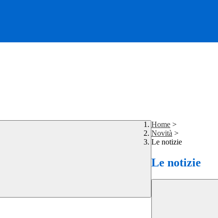
Home
>
Novità
>
Le notizie
Le notizie