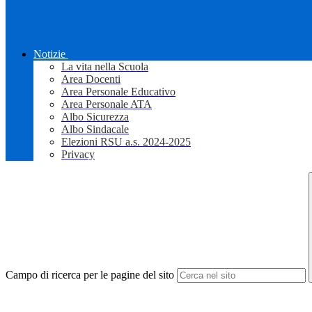
Notizie
La vita nella Scuola
Area Docenti
Area Personale Educativo
Area Personale ATA
Albo Sicurezza
Albo Sindacale
Elezioni RSU a.s. 2024-2025
Privacy
Campo di ricerca per le pagine del sito