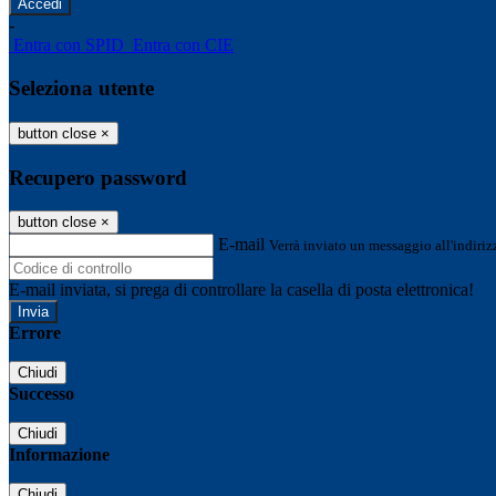
-
Entra con SPID
Entra con CIE
Seleziona utente
button close
×
Recupero password
button close
×
E-mail
Verrà inviato un messaggio all'indirizz
E-mail inviata, si prega di controllare la casella di posta elettronica!
Errore
Chiudi
Successo
Chiudi
Informazione
Chiudi