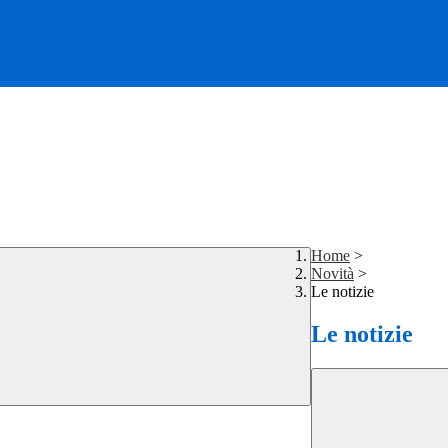
Home
>
Novità
>
Le notizie
Le notizie