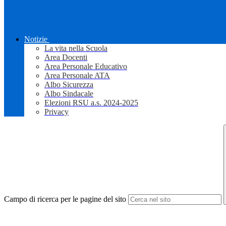
Notizie
La vita nella Scuola
Area Docenti
Area Personale Educativo
Area Personale ATA
Albo Sicurezza
Albo Sindacale
Elezioni RSU a.s. 2024-2025
Privacy
Campo di ricerca per le pagine del sito