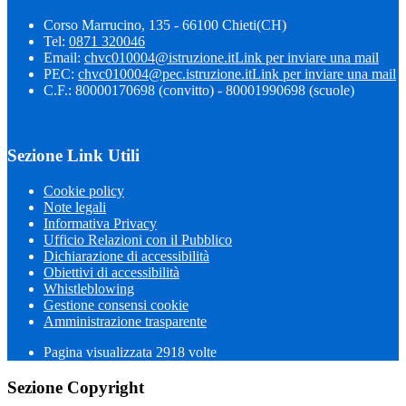
Corso Marrucino, 135 - 66100 Chieti(CH)
Tel:
0871 320046
Email:
chvc010004@istruzione.it
Link per inviare una mail
PEC:
chvc010004@pec.istruzione.it
Link per inviare una mail
C.F.: 80000170698 (convitto) - 80001990698 (scuole)
Sezione Link Utili
Cookie policy
Note legali
Informativa Privacy
Ufficio Relazioni con il Pubblico
Dichiarazione di accessibilità
Obiettivi di accessibilità
Whistleblowing
Gestione consensi cookie
Amministrazione trasparente
Pagina visualizzata
2918
volte
Sezione Copyright