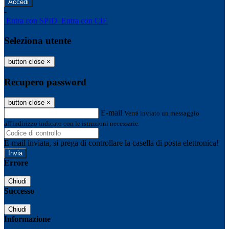
-
Entra con SPID
Entra con CIE
Seleziona utente
button close
×
Recupero password
button close
×
E-mail
Verrà inviato un messaggio
all'indirizzo indicato con le istruzioni necessarie.
E-mail inviata, si prega di controllare la casella di posta elettronica!
Errore
Chiudi
Successo
Chiudi
Informazione