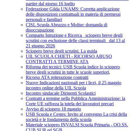
partire dal giorno 16 luglio
Federazione Gilda UNAMS: Corretta applicazione
delle disposizioni contrattuali in materia di permessi
personali e familiari
CISL Scuola Abruzzo e Molise: domanda di
disoccupazione
Comparto Istruzione e Ricerca_ sciopero breve degli
scrutini con esclusione delle classi terminali_ dal 13 al
21 giugno 2026
Sciopero breve degli scrutini. La guida
UIL SCUOLA CHIETI - RICORSO ABUSO
CONTRATTI A TERMINE ATA
Riforma dei tecnici: USB Scuola indice lo sciopero
breve degli scrutini in tutte le scuole superiori,
Ricorso ATA reiterazione contratti
Nuove Indicazioni nazionali per i licei, il 25 maggio
incontro online della UIL Scuola
Incontro sindacale Dirigenti Scolastici
Contratti a termine nella Pubblica Amministrazione: la
Corte UE rafforza la tutela dei lavoratori precari
Avviso di sciopero 18 maggio
USB Scuola e Cestes: Invito al convegno La crisi della
società e le fondamenta della scuola
Materiale sciopero INVALSI Scuola Primaria - OO.SS.
CUB SUR ed SGB