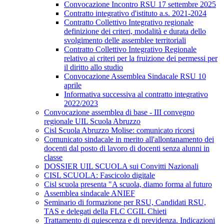
Convocazione Incontro RSU 17 settembre 2025
Contratto integrativo d'istituto a.s. 2021-2024
Contratto Collettivo Integrativo regionale
definizione dei criteri, modalità e durata dello
svolgimento delle assemblee territoriali
Contratto Collettivo Integrativo Regionale
relativo ai criteri per la fruizione dei permessi per
il diritto allo studio
Convocazione Assemblea Sindacale RSU 10
aprile
Informativa successiva al contratto integrativo
2022/2023
Convocazione assemblea di base - III convegno
regionale UIL Scuola Abruzzo
Cisl Scuola Abruzzo Molise: comunicato ricorsi
Comunicato sindacale in merito all'allontanamento dei
docenti dal posto di lavoro di docenti senza alunni in
classe
DOSSIER UIL SCUOLA sui Convitti Nazionali
CISL SCUOLA: Fascicolo digitale
Cisl scuola presenta "A scuola, diamo forma al futuro
Assemblea sindacale ANIEF
Seminario di formazione per RSU, Candidati RSU,
TAS e delegati della FLC CGIL Chieti
Trattamento di quiescenza e di previdenza. Indicazioni