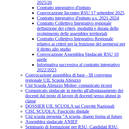
2025/26
Contratto integrativo d'istituto
Convocazione Incontro RSU 17 settembre 2025
Contratto integrativo d'istituto a.s. 2021-2024
Contratto Collettivo Integrativo regionale
definizione dei criteri, modalità e durata dello
svolgimento delle assemblee territoriali
Contratto Collettivo Integrativo Regionale
relativo ai criteri per la fruizione dei permessi per
il diritto allo studio
Convocazione Assemblea Sindacale RSU 10
aprile
Informativa successiva al contratto integrativo
2022/2023
Convocazione assemblea di base - III convegno
regionale UIL Scuola Abruzzo
Cisl Scuola Abruzzo Molise: comunicato ricorsi
Comunicato sindacale in merito all'allontanamento dei
docenti dal posto di lavoro di docenti senza alunni in
classe
DOSSIER UIL SCUOLA sui Convitti Nazionali
CISL SCUOLA: Fascicolo digitale
Cisl scuola presenta "A scuola, diamo forma al futuro
Assemblea sindacale ANIEF
Seminario di formazione per RSU, Candidati RSU,