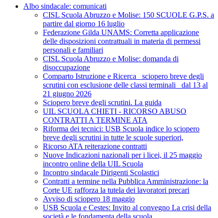
Albo sindacale: comunicati
CISL Scuola Abruzzo e Molise: 150 SCUOLE G.P.S. a
partire dal giorno 16 luglio
Federazione Gilda UNAMS: Corretta applicazione
delle disposizioni contrattuali in materia di permessi
personali e familiari
CISL Scuola Abruzzo e Molise: domanda di
disoccupazione
Comparto Istruzione e Ricerca_ sciopero breve degli
scrutini con esclusione delle classi terminali_ dal 13 al
21 giugno 2026
Sciopero breve degli scrutini. La guida
UIL SCUOLA CHIETI - RICORSO ABUSO
CONTRATTI A TERMINE ATA
Riforma dei tecnici: USB Scuola indice lo sciopero
breve degli scrutini in tutte le scuole superiori,
Ricorso ATA reiterazione contratti
Nuove Indicazioni nazionali per i licei, il 25 maggio
incontro online della UIL Scuola
Incontro sindacale Dirigenti Scolastici
Contratti a termine nella Pubblica Amministrazione: la
Corte UE rafforza la tutela dei lavoratori precari
Avviso di sciopero 18 maggio
USB Scuola e Cestes: Invito al convegno La crisi della
società e le fondamenta della scuola