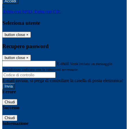
-
Entra con SPID
Entra con CIE
Seleziona utente
button close
×
Recupero password
button close
×
E-mail
Verrà inviato un messaggio
all'indirizzo indicato con le istruzioni necessarie.
E-mail inviata, si prega di controllare la casella di posta elettronica!
Errore
Chiudi
Successo
Chiudi
Informazione