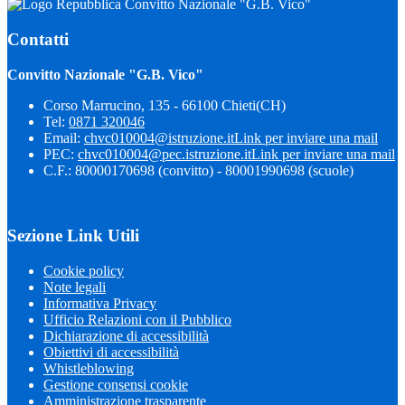
Convitto Nazionale "G.B. Vico"
Contatti
Convitto Nazionale "G.B. Vico"
Corso Marrucino, 135 - 66100 Chieti(CH)
Tel:
0871 320046
Email:
chvc010004@istruzione.it
Link per inviare una mail
PEC:
chvc010004@pec.istruzione.it
Link per inviare una mail
C.F.: 80000170698 (convitto) - 80001990698 (scuole)
Sezione Link Utili
Cookie policy
Note legali
Informativa Privacy
Ufficio Relazioni con il Pubblico
Dichiarazione di accessibilità
Obiettivi di accessibilità
Whistleblowing
Gestione consensi cookie
Amministrazione trasparente