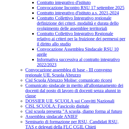
Contratto integrativo d'istituto
Convocazione Incontro RSU 17 settembre 2025
Contratto integrativo d'istituto a.s. 2021-2024
Contratto Collettivo Integrativo regionale
definizione dei criteri, modalità e durata dello
svolgimento delle assemblee territoriali
Contratto Collettivo Integrativo Regionale
relativo ai criteri per la fruizione dei permessi per
il diritto allo studio
Convocazione Assemblea Sindacale RSU 10
aprile
Informativa successiva al contratto integrativo
2022/2023
Convocazione assemblea di base - III convegno
regionale UIL Scuola Abruzzo
Cisl Scuola Abruzzo Molise: comunicato ricorsi
Comunicato sindacale in merito all'allontanamento dei
docenti dal posto di lavoro di docenti senza alunni in
classe
DOSSIER UIL SCUOLA sui Convitti Nazionali
CISL SCUOLA: Fascicolo digitale
Cisl scuola presenta "A scuola, diamo forma al futuro
Assemblea sindacale ANIEF
Seminario di formazione per RSU, Candidati RSU,
TAS e delegati della FLC CGIL Chieti