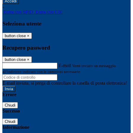
-
Entra con SPID
Entra con CIE
Seleziona utente
button close
×
Recupero password
button close
×
E-mail
Verrà inviato un messaggio
all'indirizzo indicato con le istruzioni necessarie.
E-mail inviata, si prega di controllare la casella di posta elettronica!
Errore
Chiudi
Successo
Chiudi
Informazione