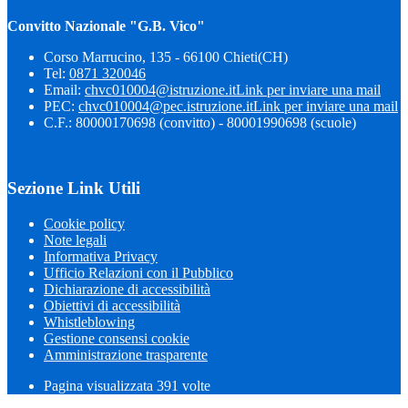
Convitto Nazionale "G.B. Vico"
Corso Marrucino, 135 - 66100 Chieti(CH)
Tel:
0871 320046
Email:
chvc010004@istruzione.it
Link per inviare una mail
PEC:
chvc010004@pec.istruzione.it
Link per inviare una mail
C.F.: 80000170698 (convitto) - 80001990698 (scuole)
Sezione Link Utili
Cookie policy
Note legali
Informativa Privacy
Ufficio Relazioni con il Pubblico
Dichiarazione di accessibilità
Obiettivi di accessibilità
Whistleblowing
Gestione consensi cookie
Amministrazione trasparente
Pagina visualizzata
391
volte