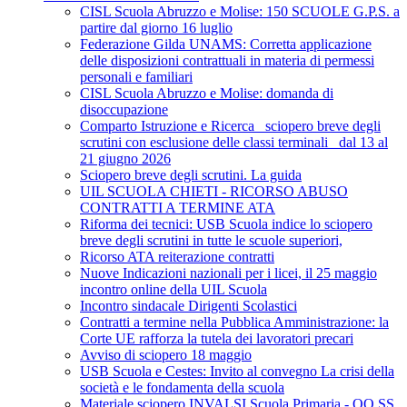
CISL Scuola Abruzzo e Molise: 150 SCUOLE G.P.S. a
partire dal giorno 16 luglio
Federazione Gilda UNAMS: Corretta applicazione
delle disposizioni contrattuali in materia di permessi
personali e familiari
CISL Scuola Abruzzo e Molise: domanda di
disoccupazione
Comparto Istruzione e Ricerca_ sciopero breve degli
scrutini con esclusione delle classi terminali_ dal 13 al
21 giugno 2026
Sciopero breve degli scrutini. La guida
UIL SCUOLA CHIETI - RICORSO ABUSO
CONTRATTI A TERMINE ATA
Riforma dei tecnici: USB Scuola indice lo sciopero
breve degli scrutini in tutte le scuole superiori,
Ricorso ATA reiterazione contratti
Nuove Indicazioni nazionali per i licei, il 25 maggio
incontro online della UIL Scuola
Incontro sindacale Dirigenti Scolastici
Contratti a termine nella Pubblica Amministrazione: la
Corte UE rafforza la tutela dei lavoratori precari
Avviso di sciopero 18 maggio
USB Scuola e Cestes: Invito al convegno La crisi della
società e le fondamenta della scuola
Materiale sciopero INVALSI Scuola Primaria - OO.SS.