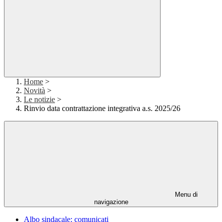
Home
>
Novità
>
Le notizie
>
Rinvio data contrattazione integrativa a.s. 2025/26
Menu di
navigazione
Albo sindacale: comunicati