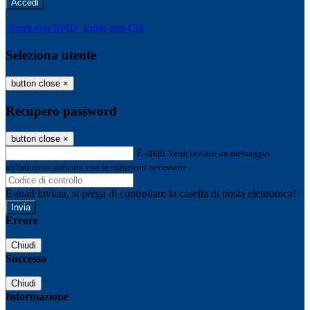
-
Entra con SPID
Entra con CIE
Seleziona utente
button close
×
Recupero password
button close
×
E-mail
Verrà inviato un messaggio
all'indirizzo indicato con le istruzioni necessarie.
E-mail inviata, si prega di controllare la casella di posta elettronica!
Errore
Chiudi
Successo
Chiudi
Informazione