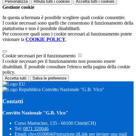
Personalizza
Rifiuta tutti
i cookies
Accetta tutti
i cookies
Gestione cookie
In questa schermata è possibile scegliere quali cookie consentire.
I cookie necessari sono quelli che consentono il funzionamento della
piattaforma e non è possibile disabilitarli.
Per conoscere quali sono i cookie necessari al funzionamento potete
visionare la
COOKIE POLICY
.
Cookie necessari per il funzionamento
I cookie necessari per il funzionamento non possono essere
disabilitati. È possibile consultare l'elenco nella pagina della cookie
policy.
Accetta tutti
Salva le preferenze
Convitto Nazionale "G.B. Vico"
Contatti
Convitto Nazionale "G.B. Vico"
Corso Marrucino, 135 - 66100 Chieti(CH)
Tel:
0871 320046
Email:
chvc010004@istruzione.it
Link per inviare una mail