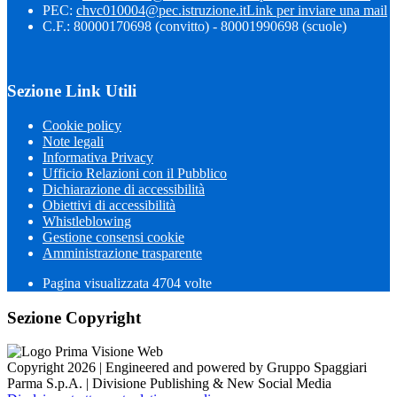
PEC:
chvc010004@pec.istruzione.it
Link per inviare una mail
C.F.: 80000170698 (convitto) - 80001990698 (scuole)
Sezione Link Utili
Cookie policy
Note legali
Informativa Privacy
Ufficio Relazioni con il Pubblico
Dichiarazione di accessibilità
Obiettivi di accessibilità
Whistleblowing
Gestione consensi cookie
Amministrazione trasparente
Pagina visualizzata
4704
volte
Sezione Copyright
Copyright 2026 | Engineered and powered by Gruppo Spaggiari
Parma S.p.A. | Divisione Publishing & New Social Media