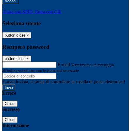
-
Entra con SPID
Entra con CIE
Seleziona utente
button close
×
Recupero password
button close
×
E-mail
Verrà inviato un messaggio
all'indirizzo indicato con le istruzioni necessarie.
E-mail inviata, si prega di controllare la casella di posta elettronica!
Errore
Chiudi
Successo
Chiudi
Informazione