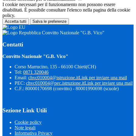
I cookie necessari per il funzionamento non possono essere
disabilitati. È possibile consultare l'elenco nella pagina della cookie
policy.
Accetta tutti
Salva le preferenze
Convitto Nazionale "G.B. Vico"
Contatti
Convitto Nazionale "G.B. Vico"
Corso Marrucino, 135 - 66100 Chieti(CH)
Tel:
0871 320046
Email:
chvc010004@istruzione.it
Link per inviare una mail
PEC:
chvc010004@pec.istruzione.it
Link per inviare una mail
C.F.: 80000170698 (convitto) - 80001990698 (scuole)
Sezione Link Utili
Cookie policy
Note legali
Informativa Privacy