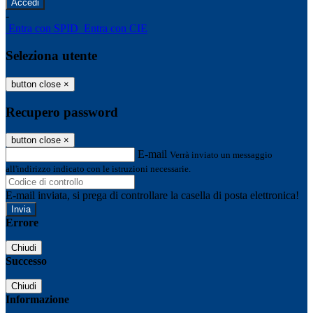
-
Entra con SPID
Entra con CIE
Seleziona utente
button close
×
Recupero password
button close
×
E-mail
Verrà inviato un messaggio
all'indirizzo indicato con le istruzioni necessarie.
E-mail inviata, si prega di controllare la casella di posta elettronica!
Errore
Chiudi
Successo
Chiudi
Informazione