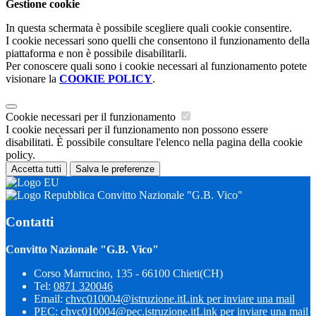
Gestione cookie
In questa schermata è possibile scegliere quali cookie consentire.
I cookie necessari sono quelli che consentono il funzionamento della
piattaforma e non è possibile disabilitarli.
Per conoscere quali sono i cookie necessari al funzionamento potete
visionare la
COOKIE POLICY
.
Cookie necessari per il funzionamento
I cookie necessari per il funzionamento non possono essere
disabilitati. È possibile consultare l'elenco nella pagina della cookie
policy.
Accetta tutti
Salva le preferenze
Convitto Nazionale "G.B. Vico"
Contatti
Convitto Nazionale "G.B. Vico"
Corso Marrucino, 135 - 66100 Chieti(CH)
Tel:
0871 320046
Email:
chvc010004@istruzione.it
Link per inviare una mail
PEC:
chvc010004@pec.istruzione.it
Link per inviare una mail