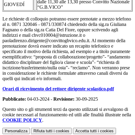
dalle 11,30 alle 13,30 presso Convitto Nazionale
GIOVEDÍ
“G.B.VICO”
Le richieste di colloquio potranno essere prenotate a mezzo telefono
al n. 0871 320046 - 0871/330874 chiedendo della sig.ra Giuliana
Fagnano o della sig.ra Catia Del Fiore, oppure scrivendo agli
indirizzi e mail chvc010004@istruzione.it o
paoladirenzo.dirigente@convittogbvico.edu.it. Al momento della
prenotazione dovrà essere indicato un recapito telefonico e
specificato il motivo della richiesta, ad esempio e a titolo puramente
esemplificativo: “proposta di collaborazione/progetto”- “andamento
didattico disciplinare del figlio/a classe e scuola”- “richiesta di
iscrizione/trasferimento/nulla osta”- “reclamo”. Non verranno prese
in considerazione le richieste formulate attraverso canali diversi da
quelli qui indicati e/o informali.
Orari di ricevimento del rettore dirigente scolastico.pdf
Pubblicato:
04-03-2024 -
Revisione:
30-09-2025
Questo sito o gli strumenti terzi da questo utilizzati si avvalgono di
cookie necessari al funzionamento ed utili alle finalità illustrate nella
COOKIE POLICY
.
Personalizza
Rifiuta tutti
i cookies
Accetta tutti
i cookies