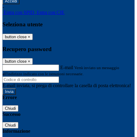
-
Entra con SPID
Entra con CIE
Seleziona utente
button close
×
Recupero password
button close
×
E-mail
Verrà inviato un messaggio
all'indirizzo indicato con le istruzioni necessarie.
E-mail inviata, si prega di controllare la casella di posta elettronica!
Errore
Chiudi
Successo
Chiudi
Informazione