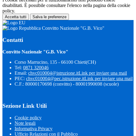
disabilitati. È possibile consultare l'elenco nella pagina della cookie
policy.
Accetta tutti
Salva le preferenze
Convitto Nazionale "G.B. Vico"
Contatti
Convitto Nazionale "G.B. Vico"
Corso Marrucino, 135 - 66100 Chieti(CH)
Tel:
0871 320046
Email:
chvc010004@istruzione.it
Link per inviare una mail
PEC:
chvc010004@pec.istruzione.it
Link per inviare una mail
C.F.: 80000170698 (convitto) - 80001990698 (scuole)
Sezione Link Utili
Cookie policy
Note legali
Informativa Privacy
Ufficio Relazioni con il Pubblico