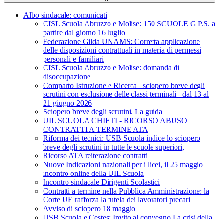
Albo sindacale: comunicati
CISL Scuola Abruzzo e Molise: 150 SCUOLE G.P.S. a
partire dal giorno 16 luglio
Federazione Gilda UNAMS: Corretta applicazione
delle disposizioni contrattuali in materia di permessi
personali e familiari
CISL Scuola Abruzzo e Molise: domanda di
disoccupazione
Comparto Istruzione e Ricerca_ sciopero breve degli
scrutini con esclusione delle classi terminali_ dal 13 al
21 giugno 2026
Sciopero breve degli scrutini. La guida
UIL SCUOLA CHIETI - RICORSO ABUSO
CONTRATTI A TERMINE ATA
Riforma dei tecnici: USB Scuola indice lo sciopero
breve degli scrutini in tutte le scuole superiori,
Ricorso ATA reiterazione contratti
Nuove Indicazioni nazionali per i licei, il 25 maggio
incontro online della UIL Scuola
Incontro sindacale Dirigenti Scolastici
Contratti a termine nella Pubblica Amministrazione: la
Corte UE rafforza la tutela dei lavoratori precari
Avviso di sciopero 18 maggio
USB Scuola e Cestes: Invito al convegno La crisi della