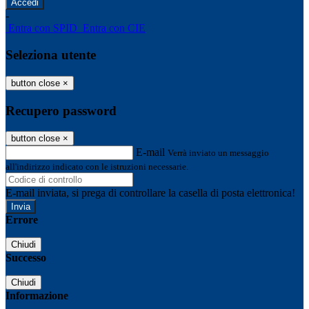
-
Entra con SPID
Entra con CIE
Seleziona utente
button close
×
Recupero password
button close
×
E-mail
Verrà inviato un messaggio
all'indirizzo indicato con le istruzioni necessarie.
E-mail inviata, si prega di controllare la casella di posta elettronica!
Errore
Chiudi
Successo
Chiudi
Informazione