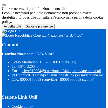
Cookie necessari per il funzionamento
I cookie necessari per il funzionamento non possono essere
disabilitati. È possibile consultare l'elenco nella pagina della cookie
policy.
Accetta tutti
Salva le preferenze
Convitto Nazionale "G.B. Vico"
Contatti
Convitto Nazionale "G.B. Vico"
Corso Marrucino, 135 - 66100 Chieti(CH)
Tel:
0871 320046
Email:
chvc010004@istruzione.it
Link per inviare una mail
PEC:
chvc010004@pec.istruzione.it
Link per inviare una mail
C.F.: 80000170698 (convitto) - 80001990698 (scuole)
Sezione Link Utili
Cookie policy