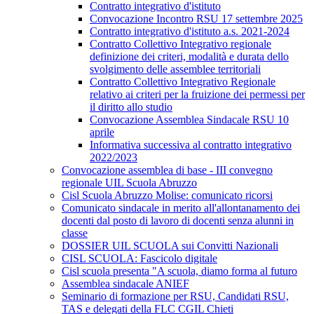
Contratto integrativo d'istituto
Convocazione Incontro RSU 17 settembre 2025
Contratto integrativo d'istituto a.s. 2021-2024
Contratto Collettivo Integrativo regionale
definizione dei criteri, modalità e durata dello
svolgimento delle assemblee territoriali
Contratto Collettivo Integrativo Regionale
relativo ai criteri per la fruizione dei permessi per
il diritto allo studio
Convocazione Assemblea Sindacale RSU 10
aprile
Informativa successiva al contratto integrativo
2022/2023
Convocazione assemblea di base - III convegno
regionale UIL Scuola Abruzzo
Cisl Scuola Abruzzo Molise: comunicato ricorsi
Comunicato sindacale in merito all'allontanamento dei
docenti dal posto di lavoro di docenti senza alunni in
classe
DOSSIER UIL SCUOLA sui Convitti Nazionali
CISL SCUOLA: Fascicolo digitale
Cisl scuola presenta "A scuola, diamo forma al futuro
Assemblea sindacale ANIEF
Seminario di formazione per RSU, Candidati RSU,
TAS e delegati della FLC CGIL Chieti