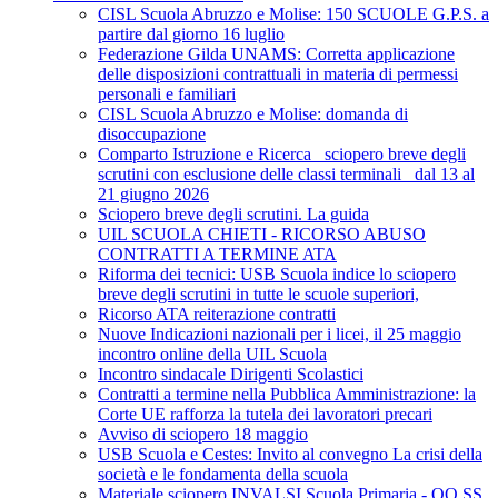
CISL Scuola Abruzzo e Molise: 150 SCUOLE G.P.S. a
partire dal giorno 16 luglio
Federazione Gilda UNAMS: Corretta applicazione
delle disposizioni contrattuali in materia di permessi
personali e familiari
CISL Scuola Abruzzo e Molise: domanda di
disoccupazione
Comparto Istruzione e Ricerca_ sciopero breve degli
scrutini con esclusione delle classi terminali_ dal 13 al
21 giugno 2026
Sciopero breve degli scrutini. La guida
UIL SCUOLA CHIETI - RICORSO ABUSO
CONTRATTI A TERMINE ATA
Riforma dei tecnici: USB Scuola indice lo sciopero
breve degli scrutini in tutte le scuole superiori,
Ricorso ATA reiterazione contratti
Nuove Indicazioni nazionali per i licei, il 25 maggio
incontro online della UIL Scuola
Incontro sindacale Dirigenti Scolastici
Contratti a termine nella Pubblica Amministrazione: la
Corte UE rafforza la tutela dei lavoratori precari
Avviso di sciopero 18 maggio
USB Scuola e Cestes: Invito al convegno La crisi della
società e le fondamenta della scuola
Materiale sciopero INVALSI Scuola Primaria - OO.SS.