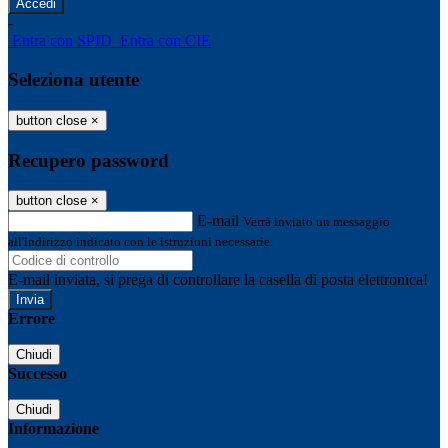
-
Entra con SPID
Entra con CIE
Seleziona utente
button close
×
Recupero password
button close
×
E-mail
Verrà inviato un messaggio
all'indirizzo indicato con le istruzioni necessarie.
E-mail inviata, si prega di controllare la casella di posta elettronica!
Errore
Chiudi
Successo
Chiudi
Informazione