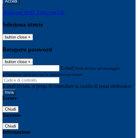
-
Entra con SPID
Entra con CIE
Seleziona utente
button close
×
Recupero password
button close
×
E-mail
Verrà inviato un messaggio
all'indirizzo indicato con le istruzioni necessarie.
E-mail inviata, si prega di controllare la casella di posta elettronica!
Errore
Chiudi
Successo
Chiudi
Informazione