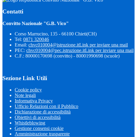
Contatti
Convitto Nazionale "G.B. Vico"
Corso Marrucino, 135 - 66100 Chieti(CH)
Tel:
0871 320046
Email:
chvc010004@istruzione.it
Link per inviare una mail
PEC:
chvc010004@pec.istruzione.it
Link per inviare una mail
C.F.: 80000170698 (convitto) - 80001990698 (scuole)
Sezione Link Utili
Cookie policy
Note legali
Informativa Privacy
Ufficio Relazioni con il Pubblico
Dichiarazione di accessibilità
Obiettivi di accessibilità
Whistleblowing
Gestione consensi cookie
Amministrazione trasparente