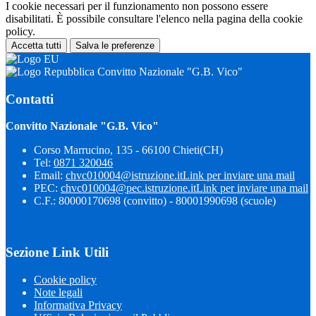
I cookie necessari per il funzionamento non possono essere
disabilitati. È possibile consultare l'elenco nella pagina della cookie
policy.
Accetta tutti
Salva le preferenze
Convitto Nazionale "G.B. Vico"
Contatti
Convitto Nazionale "G.B. Vico"
Corso Marrucino, 135 - 66100 Chieti(CH)
Tel:
0871 320046
Email:
chvc010004@istruzione.it
Link per inviare una mail
PEC:
chvc010004@pec.istruzione.it
Link per inviare una mail
C.F.: 80000170698 (convitto) - 80001990698 (scuole)
Sezione Link Utili
Cookie policy
Note legali
Informativa Privacy