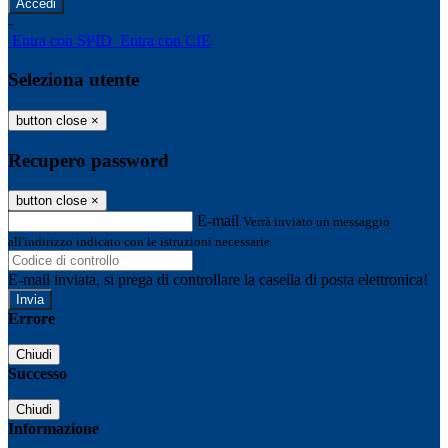
-
Entra con SPID
Entra con CIE
Seleziona utente
button close
×
Recupero password
button close
×
E-mail
Verrà inviato un messaggio
all'indirizzo indicato con le istruzioni necessarie.
E-mail inviata, si prega di controllare la casella di posta elettronica!
Errore
Chiudi
Successo
Chiudi
Informazione