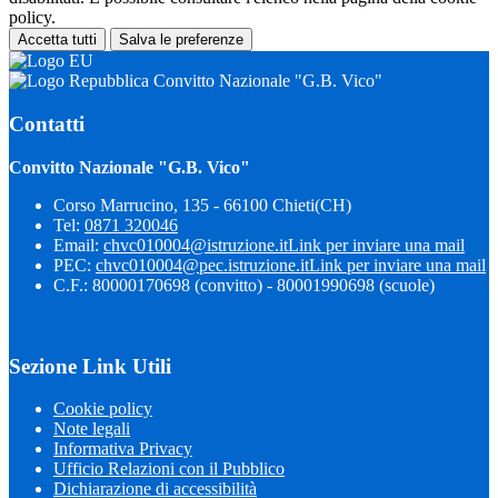
policy.
Accetta tutti
Salva le preferenze
Convitto Nazionale "G.B. Vico"
Contatti
Convitto Nazionale "G.B. Vico"
Corso Marrucino, 135 - 66100 Chieti(CH)
Tel:
0871 320046
Email:
chvc010004@istruzione.it
Link per inviare una mail
PEC:
chvc010004@pec.istruzione.it
Link per inviare una mail
C.F.: 80000170698 (convitto) - 80001990698 (scuole)
Sezione Link Utili
Cookie policy
Note legali
Informativa Privacy
Ufficio Relazioni con il Pubblico
Dichiarazione di accessibilità