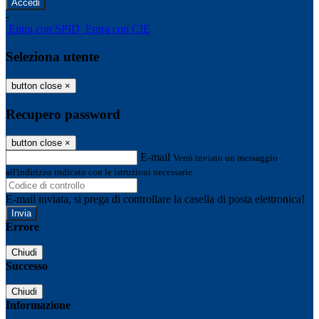
-
Entra con SPID
Entra con CIE
Seleziona utente
button close
×
Recupero password
button close
×
E-mail
Verrà inviato un messaggio
all'indirizzo indicato con le istruzioni necessarie.
E-mail inviata, si prega di controllare la casella di posta elettronica!
Errore
Chiudi
Successo
Chiudi
Informazione