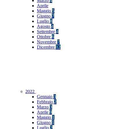
Marzo
4
Aprile
Maggio
5
Giugno
7
Luglio
8
Agosto
4
Settembre
4
Ottobre
6
Novembre
7
Dicembre
12
2022
Gennaio
3
Febbraio
2
Marzo
3
Aprile
9
Maggio
1
Giugno
1
Luglio
2