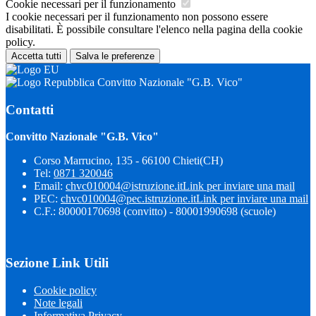
Cookie necessari per il funzionamento
I cookie necessari per il funzionamento non possono essere
disabilitati. È possibile consultare l'elenco nella pagina della cookie
policy.
Accetta tutti
Salva le preferenze
Convitto Nazionale "G.B. Vico"
Contatti
Convitto Nazionale "G.B. Vico"
Corso Marrucino, 135 - 66100 Chieti(CH)
Tel:
0871 320046
Email:
chvc010004@istruzione.it
Link per inviare una mail
PEC:
chvc010004@pec.istruzione.it
Link per inviare una mail
C.F.: 80000170698 (convitto) - 80001990698 (scuole)
Sezione Link Utili
Cookie policy
Note legali
Informativa Privacy