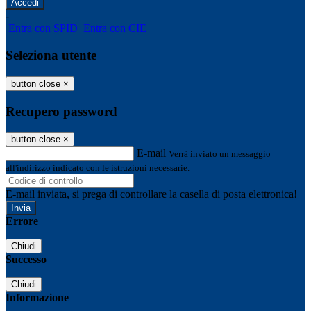
-
Entra con SPID
Entra con CIE
Seleziona utente
button close
×
Recupero password
button close
×
E-mail
Verrà inviato un messaggio
all'indirizzo indicato con le istruzioni necessarie.
E-mail inviata, si prega di controllare la casella di posta elettronica!
Errore
Chiudi
Successo
Chiudi
Informazione