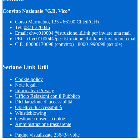
Convitto Nazionale "G.B. Vico"
Corso Marrucino, 135 - 66100 Chieti(CH)
Tel:
0871 320046
Email:
chvc010004@istruzione.it
Link per inviare una mail
PEC:
chvc010004@pec.istruzione.it
Link per inviare una mail
C.F.: 80000170698 (convitto) - 80001990698 (scuole)
Sezione Link Utili
Cookie policy
Note legali
Informativa Privacy
Ufficio Relazioni con il Pubblico
Dichiarazione di accessibilità
Obiettivi di accessibilità
Whistleblowing
Gestione consensi cookie
Amministrazione trasparente
Pagina visualizzata
236434
volte