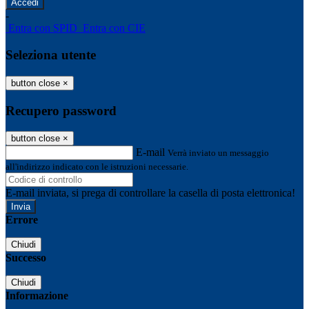
-
Entra con SPID
Entra con CIE
Seleziona utente
button close
×
Recupero password
button close
×
E-mail
Verrà inviato un messaggio
all'indirizzo indicato con le istruzioni necessarie.
E-mail inviata, si prega di controllare la casella di posta elettronica!
Errore
Chiudi
Successo
Chiudi
Informazione