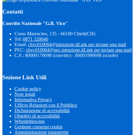
Contatti
Convitto Nazionale "G.B. Vico"
Corso Marrucino, 135 - 66100 Chieti(CH)
Tel:
0871 320046
Email:
chvc010004@istruzione.it
Link per inviare una mail
PEC:
chvc010004@pec.istruzione.it
Link per inviare una mail
C.F.: 80000170698 (convitto) - 80001990698 (scuole)
Sezione Link Utili
Cookie policy
Note legali
Informativa Privacy
Ufficio Relazioni con il Pubblico
Dichiarazione di accessibilità
Obiettivi di accessibilità
Whistleblowing
Gestione consensi cookie
Amministrazione trasparente