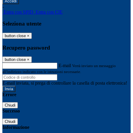
-
Entra con SPID
Entra con CIE
Seleziona utente
button close
×
Recupero password
button close
×
E-mail
Verrà inviato un messaggio
all'indirizzo indicato con le istruzioni necessarie.
E-mail inviata, si prega di controllare la casella di posta elettronica!
Errore
Chiudi
Successo
Chiudi
Informazione