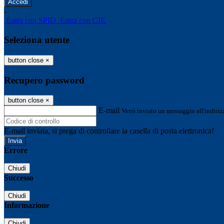
-
Entra con SPID
Entra con CIE
Seleziona utente
button close
×
Recupero password
button close
×
E-mail
Verrà inviato un messaggio all'indirizz
E-mail inviata, si prega di controllare la casella di posta elettronica!
Errore
Chiudi
Successo
Chiudi
Informazione
Chiudi