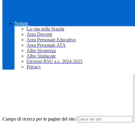
Notizie
La vita nella Scuola
Area Docenti
Area Personale Educativo
Area Personale ATA
Albo Sicurezza
Albo Sindacale
Elezioni RSU a.s. 2024-2025
Privacy
Campo di ricerca per le pagine del sito