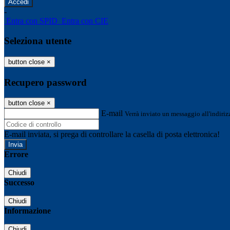
-
Entra con SPID
Entra con CIE
Seleziona utente
button close
×
Recupero password
button close
×
E-mail
Verrà inviato un messaggio all'indirizz
E-mail inviata, si prega di controllare la casella di posta elettronica!
Errore
Chiudi
Successo
Chiudi
Informazione
Chiudi