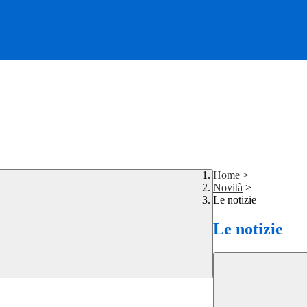
Home
>
Novità
>
Le notizie
Le notizie