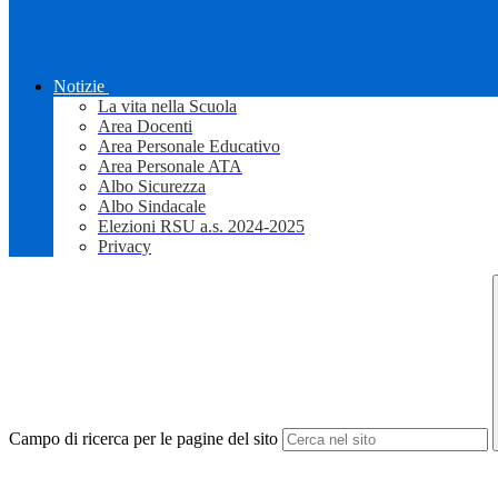
Notizie
La vita nella Scuola
Area Docenti
Area Personale Educativo
Area Personale ATA
Albo Sicurezza
Albo Sindacale
Elezioni RSU a.s. 2024-2025
Privacy
Campo di ricerca per le pagine del sito