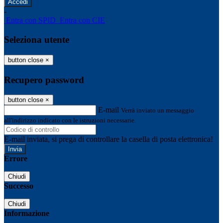
-
Entra con SPID
Entra con CIE
Seleziona utente
button close
×
Recupero password
button close
×
E-mail
Verrà inviato un messaggio
all'indirizzo indicato con le istruzioni necessarie.
E-mail inviata, si prega di controllare la casella di posta elettronica!
Errore
Chiudi
Successo
Chiudi
Informazione