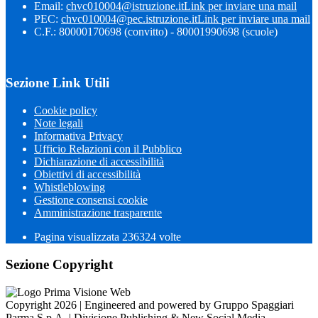
Email:
chvc010004@istruzione.it
Link per inviare una mail
PEC:
chvc010004@pec.istruzione.it
Link per inviare una mail
C.F.: 80000170698 (convitto) - 80001990698 (scuole)
Sezione Link Utili
Cookie policy
Note legali
Informativa Privacy
Ufficio Relazioni con il Pubblico
Dichiarazione di accessibilità
Obiettivi di accessibilità
Whistleblowing
Gestione consensi cookie
Amministrazione trasparente
Pagina visualizzata
236324
volte
Sezione Copyright
Copyright 2026 | Engineered and powered by Gruppo Spaggiari
Parma S.p.A. | Divisione Publishing & New Social Media