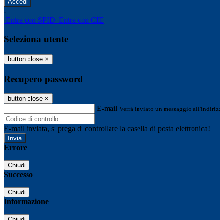
-
Entra con SPID
Entra con CIE
Seleziona utente
button close
×
Recupero password
button close
×
E-mail
Verrà inviato un messaggio all'indirizz
E-mail inviata, si prega di controllare la casella di posta elettronica!
Errore
Chiudi
Successo
Chiudi
Informazione
Chiudi