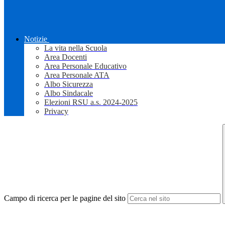
Notizie
La vita nella Scuola
Area Docenti
Area Personale Educativo
Area Personale ATA
Albo Sicurezza
Albo Sindacale
Elezioni RSU a.s. 2024-2025
Privacy
Campo di ricerca per le pagine del sito