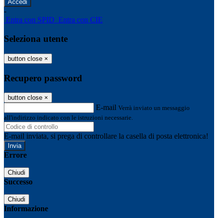
-
Entra con SPID
Entra con CIE
Seleziona utente
button close
×
Recupero password
button close
×
E-mail
Verrà inviato un messaggio
all'indirizzo indicato con le istruzioni necessarie.
E-mail inviata, si prega di controllare la casella di posta elettronica!
Errore
Chiudi
Successo
Chiudi
Informazione