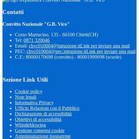
Contatti
Convitto Nazionale "G.B. Vico"
Corso Marrucino, 135 - 66100 Chieti(CH)
Tel:
0871 320046
Email:
chvc010004@istruzione.it
Link per inviare una mail
PEC:
chvc010004@pec.istruzione.it
Link per inviare una mail
C.F.: 80000170698 (convitto) - 80001990698 (scuole)
Sezione Link Utili
Cookie policy
Note legali
Informativa Privacy
Ufficio Relazioni con il Pubblico
Dichiarazione di accessibilità
Obiettivi di accessibilità
Whistleblowing
Gestione consensi cookie
Amministrazione trasparente