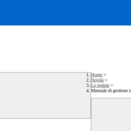
Home
>
Novità
>
Le notizie
>
Manuale di gestione 