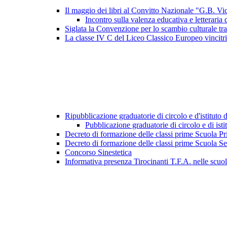
Il maggio dei libri al Convitto Nazionale "G.B. V
Incontro sulla valenza educativa e letteraria 
Siglata la Convenzione per lo scambio culturale tr
La classe IV C del Liceo Classico Europeo vincitri
Ripubblicazione graduatorie di circolo e d'istituto 
Pubblicazione graduatorie di circolo e di isti
Decreto di formazione delle classi prime Scuola P
Decreto di formazione delle classi prime Scuola S
Concorso Sinestetica
Informativa presenza Tirocinanti T.F.A. nelle scuo