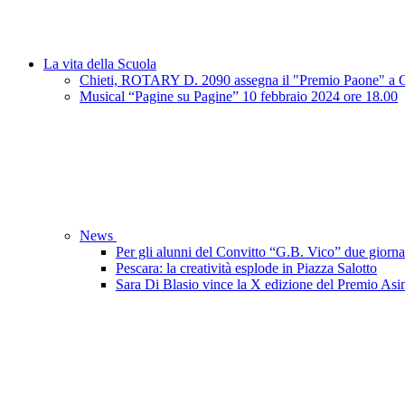
La vita della Scuola
Chieti, ROTARY D. 2090 assegna il "Premio Paone" a Gi
Musical “Pagine su Pagine” 10 febbraio 2024 ore 18.00
News
Per gli alunni del Convitto “G.B. Vico” due giornat
Pescara: la creatività esplode in Piazza Salotto
Sara Di Blasio vince la X edizione del Premio As