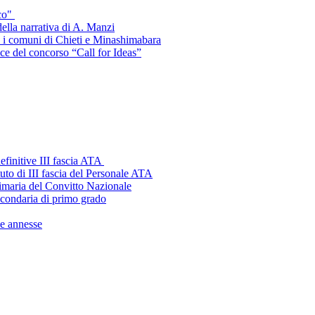
ico"
della narrativa di A. Manzi
a i comuni di Chieti e Minashimabara
ce del concorso “Call for Ideas”
definitive III fascia ATA
tuto di III fascia del Personale ATA
rimaria del Convitto Nazionale
econdaria di primo grado
le annesse