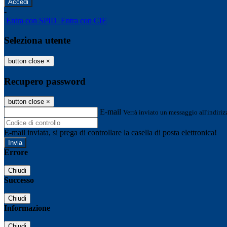
-
Entra con SPID
Entra con CIE
Seleziona utente
button close
×
Recupero password
button close
×
E-mail
Verrà inviato un messaggio all'indirizz
E-mail inviata, si prega di controllare la casella di posta elettronica!
Errore
Chiudi
Successo
Chiudi
Informazione
Chiudi