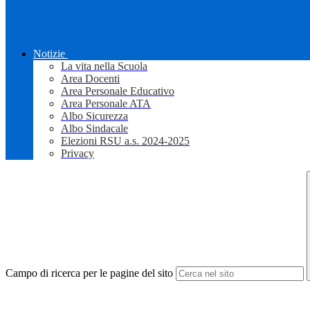
Notizie
La vita nella Scuola
Area Docenti
Area Personale Educativo
Area Personale ATA
Albo Sicurezza
Albo Sindacale
Elezioni RSU a.s. 2024-2025
Privacy
Campo di ricerca per le pagine del sito