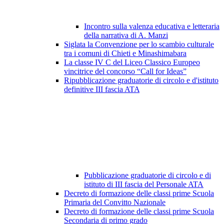
Incontro sulla valenza educativa e letteraria
della narrativa di A. Manzi
Siglata la Convenzione per lo scambio culturale
tra i comuni di Chieti e Minashimabara
La classe IV C del Liceo Classico Europeo
vincitrice del concorso “Call for Ideas”
Ripubblicazione graduatorie di circolo e d'istituto
definitive III fascia ATA
Pubblicazione graduatorie di circolo e di
istituto di III fascia del Personale ATA
Decreto di formazione delle classi prime Scuola
Primaria del Convitto Nazionale
Decreto di formazione delle classi prime Scuola
Secondaria di primo grado