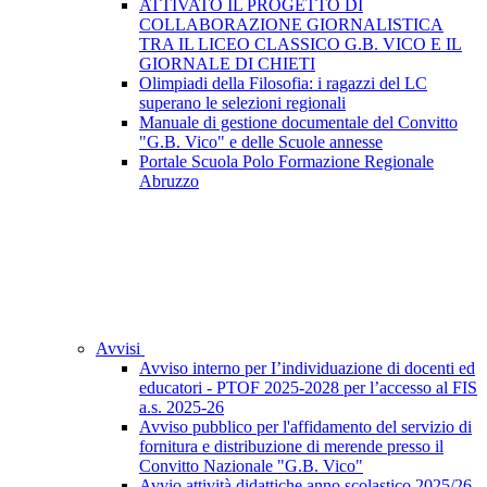
ATTIVATO IL PROGETTO DI
COLLABORAZIONE GIORNALISTICA
TRA IL LICEO CLASSICO G.B. VICO E IL
GIORNALE DI CHIETI
Olimpiadi della Filosofia: i ragazzi del LC
superano le selezioni regionali
Manuale di gestione documentale del Convitto
"G.B. Vico" e delle Scuole annesse
Portale Scuola Polo Formazione Regionale
Abruzzo
Avvisi
Avviso interno per I’individuazione di docenti ed
educatori - PTOF 2025-2028 per l’accesso al FIS
a.s. 2025-26
Avviso pubblico per l'affidamento del servizio di
fornitura e distribuzione di merende presso il
Convitto Nazionale "G.B. Vico"
Avvio attività didattiche anno scolastico 2025/26