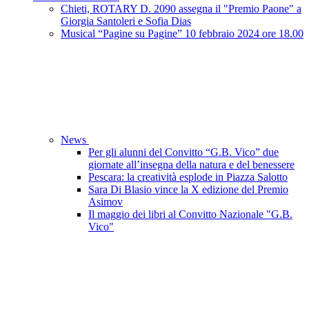
Chieti, ROTARY D. 2090 assegna il "Premio Paone" a
Giorgia Santoleri e Sofia Dias
Musical “Pagine su Pagine” 10 febbraio 2024 ore 18.00
News
Per gli alunni del Convitto “G.B. Vico” due
giornate all’insegna della natura e del benessere
Pescara: la creatività esplode in Piazza Salotto
Sara Di Blasio vince la X edizione del Premio
Asimov
Il maggio dei libri al Convitto Nazionale "G.B.
Vico"