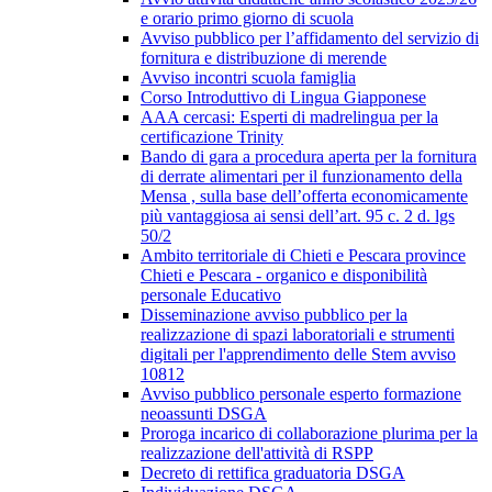
e orario primo giorno di scuola
Avviso pubblico per l’affidamento del servizio di
fornitura e distribuzione di merende
Avviso incontri scuola famiglia
Corso Introduttivo di Lingua Giapponese
AAA cercasi: Esperti di madrelingua per la
certificazione Trinity
Bando di gara a procedura aperta per la fornitura
di derrate alimentari per il funzionamento della
Mensa , sulla base dell’offerta economicamente
più vantaggiosa ai sensi dell’art. 95 c. 2 d. lgs
50/2
Ambito territoriale di Chieti e Pescara province
Chieti e Pescara - organico e disponibilità
personale Educativo
Disseminazione avviso pubblico per la
realizzazione di spazi laboratoriali e strumenti
digitali per l'apprendimento delle Stem avviso
10812
Avviso pubblico personale esperto formazione
neoassunti DSGA
Proroga incarico di collaborazione plurima per la
realizzazione dell'attività di RSPP
Decreto di rettifica graduatoria DSGA