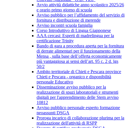
Avvio attività didattiche anno scolastico 2025/26
e orario primo giorno di scuola
Avviso pubblico per l’affidamento del servizio di
fornitura e distribuzione di merende
Avviso incontri scuola famiglia
Corso Introduttivo di Lingua Giapponese
AAA cercasi: Esperti di madrelingua per la
certificazione Trinity
Bando di gara a procedura aperta per la fornitura
di derrate alimentari per il funzionamento della
Mensa , sulla base dell’offerta economicamente
più vantaggiosa ai sensi dell’art. 95 c. 2 d. lgs
50/2
Ambito territoriale di Chieti e Pescara province
Chieti e Pescara - organico e disponibilità
personale Educativo
Disseminazione avviso pubblico per la
realizzazione di spazi laboratoriali e strumenti
digitali per l'apprendimento delle Stem avviso
10812
Avviso pubblico personale esperto formazione
neoassunti DSGA
Proroga incarico di collaborazione plurima per la
realizzazione dell'attività di RSPP