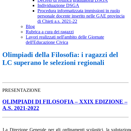
Decreto di rettifica graduatoria DSGA
Individuazione DSGA
Procedura informatizzata immissioni in ruolo
personale docente inserito nelle GAE provincia
di Chieti a.s. 2021-22
Blog
Rubrica a cura dei ragazzi
Lavori realizzati nell'ambito delle Giornate
dell'Educazione Civica
Olimpiadi della Filosofia: i ragazzi del
LC superano le selezioni regionali
PRESENTAZIONE
OLIMPIADI DI FILOSOFIA – XXIX EDIZIONE –
A.S. 2021-2022
La Direzione Generale per gli ordinamenti scolastici, la valutazion