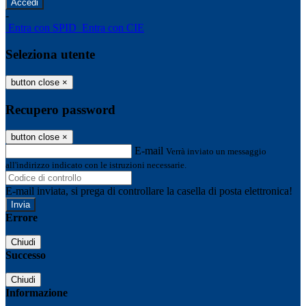
-
Entra con SPID
Entra con CIE
Seleziona utente
button close
×
Recupero password
button close
×
E-mail
Verrà inviato un messaggio
all'indirizzo indicato con le istruzioni necessarie.
E-mail inviata, si prega di controllare la casella di posta elettronica!
Errore
Chiudi
Successo
Chiudi
Informazione