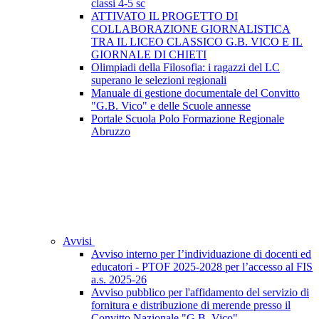
classi 4-5 sc
ATTIVATO IL PROGETTO DI
COLLABORAZIONE GIORNALISTICA
TRA IL LICEO CLASSICO G.B. VICO E IL
GIORNALE DI CHIETI
Olimpiadi della Filosofia: i ragazzi del LC
superano le selezioni regionali
Manuale di gestione documentale del Convitto
"G.B. Vico" e delle Scuole annesse
Portale Scuola Polo Formazione Regionale
Abruzzo
Avvisi
Avviso interno per I’individuazione di docenti ed
educatori - PTOF 2025-2028 per l’accesso al FIS
a.s. 2025-26
Avviso pubblico per l'affidamento del servizio di
fornitura e distribuzione di merende presso il
Convitto Nazionale "G.B. Vico"