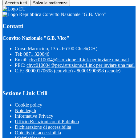
Accetta tutti
Salva le preferenze
Convitto Nazionale "G.B. Vico"
Contatti
Convitto Nazionale "G.B. Vico"
Corso Marrucino, 135 - 66100 Chieti(CH)
Tel:
0871 320046
Email:
chvc010004@istruzione.it
Link per inviare una mail
PEC:
chvc010004@pec.istruzione.it
Link per inviare una mail
C.F.: 80000170698 (convitto) - 80001990698 (scuole)
Sezione Link Utili
Cookie policy
Note legali
Informativa Privacy
Ufficio Relazioni con il Pubblico
Dichiarazione di accessibilità
Obiettivi di accessibilità