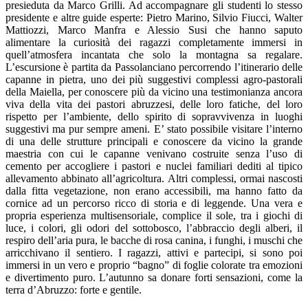
presieduta da Marco Grilli. Ad accompagnare gli studenti lo stesso
presidente e altre guide esperte: Pietro Marino, Silvio Fiucci, Walter
Mattiozzi, Marco Manfra e Alessio Susi che hanno saputo
alimentare la curiosità dei ragazzi completamente immersi in
quell’atmosfera incantata che solo la montagna sa regalare.
L’escursione è partita da Passolanciano percorrendo l’itinerario delle
capanne in pietra, uno dei più suggestivi complessi agro-pastorali
della Maiella, per conoscere più da vicino una testimonianza ancora
viva della vita dei pastori abruzzesi, delle loro fatiche, del loro
rispetto per l’ambiente, dello spirito di sopravvivenza in luoghi
suggestivi ma pur sempre ameni. E’ stato possibile visitare l’interno
di una delle strutture principali e conoscere da vicino la grande
maestria con cui le capanne venivano costruite senza l’uso di
cemento per accogliere i pastori e nuclei familiari dediti al tipico
allevamento abbinato all’agricoltura. Altri complessi, ormai nascosti
dalla fitta vegetazione, non erano accessibili, ma hanno fatto da
cornice ad un percorso ricco di storia e di leggende. Una vera e
propria esperienza multisensoriale, complice il sole, tra i giochi di
luce, i colori, gli odori del sottobosco, l’abbraccio degli alberi, il
respiro dell’aria pura, le bacche di rosa canina, i funghi, i muschi che
arricchivano il sentiero. I ragazzi, attivi e partecipi, si sono poi
immersi in un vero e proprio “bagno” di foglie colorate tra emozioni
e divertimento puro. L’autunno sa donare forti sensazioni, come la
terra d’Abruzzo: forte e gentile.