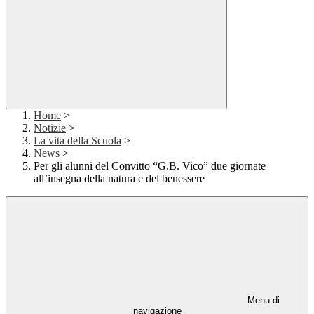
Home
>
Notizie
>
La vita della Scuola
>
News
>
Per gli alunni del Convitto “G.B. Vico” due giornate
all’insegna della natura e del benessere
Menu di
navigazione