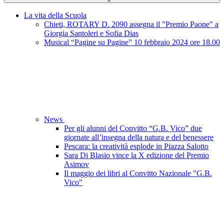
La vita della Scuola
Chieti, ROTARY D. 2090 assegna il "Premio Paone" a
Giorgia Santoleri e Sofia Dias
Musical “Pagine su Pagine” 10 febbraio 2024 ore 18.00
News
Per gli alunni del Convitto “G.B. Vico” due
giornate all’insegna della natura e del benessere
Pescara: la creatività esplode in Piazza Salotto
Sara Di Blasio vince la X edizione del Premio
Asimov
Il maggio dei libri al Convitto Nazionale "G.B.
Vico"