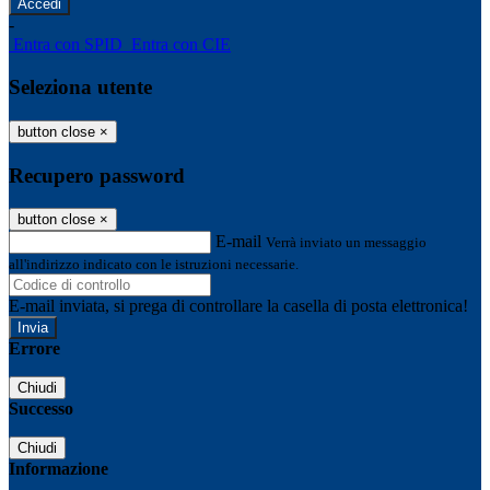
-
Entra con SPID
Entra con CIE
Seleziona utente
button close
×
Recupero password
button close
×
E-mail
Verrà inviato un messaggio
all'indirizzo indicato con le istruzioni necessarie.
E-mail inviata, si prega di controllare la casella di posta elettronica!
Errore
Chiudi
Successo
Chiudi
Informazione