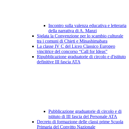
Incontro sulla valenza educativa e letteraria
della narrativa di A. Manzi
Siglata la Convenzione per lo scambio culturale
tra i comuni di Chieti e Minashimabara
La classe IV C del Liceo Classico Europeo
vincitrice del concorso “Call for Ideas”
Ripubblicazione graduatorie di circolo e d'istituto
definitive III fascia ATA
Pubblicazione graduatorie di circolo e di
istituto di III fascia del Personale ATA
Decreto di formazione delle classi prime Scuola
Primaria del Convitto Nazionale