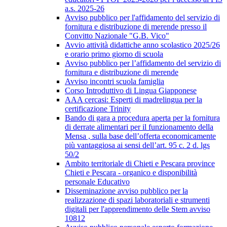
a.s. 2025-26
Avviso pubblico per l'affidamento del servizio di
fornitura e distribuzione di merende presso il
Convitto Nazionale "G.B. Vico"
Avvio attività didattiche anno scolastico 2025/26
e orario primo giorno di scuola
Avviso pubblico per l’affidamento del servizio di
fornitura e distribuzione di merende
Avviso incontri scuola famiglia
Corso Introduttivo di Lingua Giapponese
AAA cercasi: Esperti di madrelingua per la
certificazione Trinity
Bando di gara a procedura aperta per la fornitura
di derrate alimentari per il funzionamento della
Mensa , sulla base dell’offerta economicamente
più vantaggiosa ai sensi dell’art. 95 c. 2 d. lgs
50/2
Ambito territoriale di Chieti e Pescara province
Chieti e Pescara - organico e disponibilità
personale Educativo
Disseminazione avviso pubblico per la
realizzazione di spazi laboratoriali e strumenti
digitali per l'apprendimento delle Stem avviso
10812