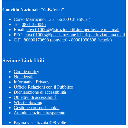
Convitto Nazionale "G.B. Vico"
Corso Marrucino, 135 - 66100 Chieti(CH)
Tel:
0871 320046
Email:
chvc010004@istruzione.it
Link per inviare una mail
PEC:
chvc010004@pec.istruzione.it
Link per inviare una mail
C.F.: 80000170698 (convitto) - 80001990698 (scuole)
Sezione Link Utili
Cookie policy
Note legali
Informativa Privacy
Ufficio Relazioni con il Pubblico
Dichiarazione di accessibilità
Obiettivi di accessibilità
Whistleblowing
Gestione consensi cookie
Amministrazione trasparente
Pagina visualizzata
498
volte