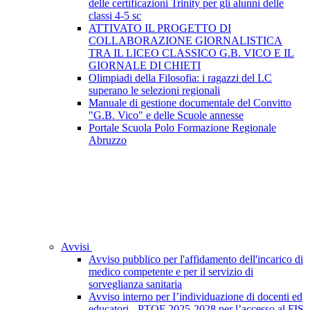
delle certificazioni Trinity per gli alunni delle
classi 4-5 sc
ATTIVATO IL PROGETTO DI
COLLABORAZIONE GIORNALISTICA
TRA IL LICEO CLASSICO G.B. VICO E IL
GIORNALE DI CHIETI
Olimpiadi della Filosofia: i ragazzi del LC
superano le selezioni regionali
Manuale di gestione documentale del Convitto
"G.B. Vico" e delle Scuole annesse
Portale Scuola Polo Formazione Regionale
Abruzzo
Avvisi
Avviso pubblico per l'affidamento dell'incarico di
medico competente e per il servizio di
sorveglianza sanitaria
Avviso interno per I’individuazione di docenti ed
educatori - PTOF 2025-2028 per l’accesso al FIS