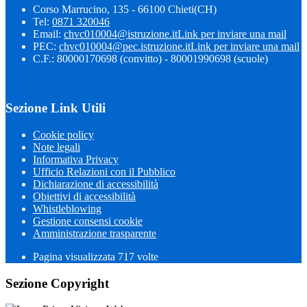
Corso Marrucino, 135 - 66100 Chieti(CH)
Tel:
0871 320046
Email:
chvc010004@istruzione.it
Link per inviare una mail
PEC:
chvc010004@pec.istruzione.it
Link per inviare una mail
C.F.: 80000170698 (convitto) - 80001990698 (scuole)
Sezione Link Utili
Cookie policy
Note legali
Informativa Privacy
Ufficio Relazioni con il Pubblico
Dichiarazione di accessibilità
Obiettivi di accessibilità
Whistleblowing
Gestione consensi cookie
Amministrazione trasparente
Pagina visualizzata
717
volte
Sezione Copyright