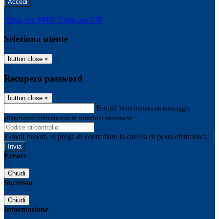
-
Entra con SPID
Entra con CIE
Seleziona utente
button close
×
Recupero password
button close
×
E-mail
Verrà inviato un messaggio
all'indirizzo indicato con le istruzioni necessarie.
E-mail inviata, si prega di controllare la casella di posta elettronica!
Errore
Chiudi
Successo
Chiudi
Informazione