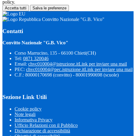
policy.
Accetta tutti
Salva le preferenze
Convitto Nazionale "G.B. Vico"
Contatti
Convitto Nazionale "G.B. Vico"
Corso Marrucino, 135 - 66100 Chieti(CH)
Tel:
0871 320046
Email:
chvc010004@istruzione.it
Link per inviare una mail
PEC:
chvc010004@pec.istruzione.it
Link per inviare una mail
C.F.: 80000170698 (convitto) - 80001990698 (scuole)
Sezione Link Utili
Cookie policy
Note legali
Informativa Privacy
Ufficio Relazioni con il Pubblico
Dichiarazione di accessibilità