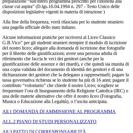
preparazione “sull'intero programma prescritto per l'idoneità alla
classe cui aspira” (D.lgs.16.04.1994 n. 297 - Testo Unico delle
disposizioni legislative vigenti in materia di istruzione )
Alla fine della frequenza, verrà rilasciata per lo studente straniero
una pagella ufficiale dello stato italiano.
Alcune informazioni pratiche per iscriversi al Liceo Classico
G.B.Vico” per gli studenti stranieri riempire il modulo di iscrizione
del nostro liceo; allegare alla domanda di iscrizione due fotografie
per il libretto delle giustificazioni; avere una persona adulta di
riferimento che faccia le veci dei genitori (anche per la
giustificazione delle assenze e dei ritardi), e che quindi sia munita di
una copia validata del documento di identità dei genitori e di una
dichiarazione dei genitori che la delegano a rappresentarli; pagare la
tassa governativa richiesta se lo studente ha più di 16 anni; pagare il
contributo “volontario” che chiede il nostro Liceo; scegliere se
frequentare l’ora di Insegnamento della Religione Cattolica (IRC) o
una delle materie alternative che offre il nostro liceo (Fotografia,
Musica o Educazione alla Legalità), o l’uscita anticipata.
All.1 DOMANDA DI AMMISSIONE AL PROGRAMMA
ALL.2 PIANO DI STUDI PERSONALIZZATO
All.3 PATTO DI CORRESPONSABILITÀ