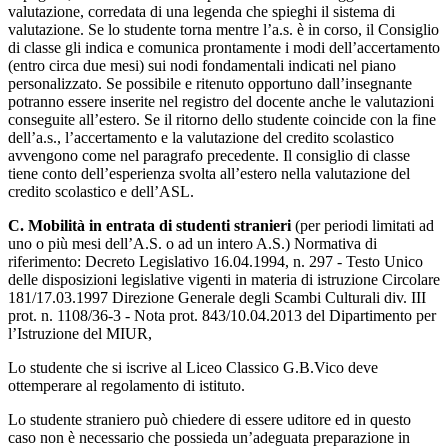
valutazione, corredata di una legenda che spieghi il sistema di
valutazione. Se lo studente torna mentre l’a.s. è in corso, il Consiglio
di classe gli indica e comunica prontamente i modi dell’accertamento
(entro circa due mesi) sui nodi fondamentali indicati nel piano
personalizzato.
Se possibile e ritenuto opportuno dall’insegnante
potranno essere inserite nel registro del docente anche le valutazioni
conseguite all’estero. Se il ritorno dello studente coincide con la fine
dell’a.s., l’accertamento e la valutazione del credito scolastico
avvengono come nel paragrafo precedente. Il consiglio di classe
tiene conto dell’esperienza svolta all’estero nella valutazione del
credito scolastico e dell’ASL.
C
. Mobilità in entrata di studenti stranieri
(per periodi limitati ad
uno o più mesi dell’A.S. o ad un intero A.S.) Normativa di
riferimento: Decreto Legislativo 16.04.1994, n. 297 - Testo Unico
delle disposizioni legislative vigenti in materia di istruzione Circolare
181/17.03.1997 Direzione Generale degli Scambi Culturali div. III
prot. n. 1108/36-3 - Nota prot. 843/10.04.2013 del Dipartimento per
l’Istruzione del MIUR,
Lo studente che si iscrive al Liceo Classico G.B.Vico deve
ottemperare al regolamento di istituto.
Lo studente straniero può chiedere di essere uditore ed in questo
caso non è necessario che possieda un’adeguata preparazione in