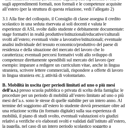
sugli apprendimenti formali, non formali e le competenze acquisite
all’estero (per la struttura di questa relazione, vedi l’allegato 2)
3.1 Alla fine del colloquio, il Consiglio di classe assegna il credito
scolastico in una seduta riservata ai soli docenti e valuta le
esperienze di ASL svolte dallo studente e debitamente documentate:
stage formativi in realtà produttive/istituzionali/educative/culturali
svolti all’estero; eventuali visite a lavorative/istituzionali; eventuale
analisi individuale del tessuto economico/produttivo del paese di
residenza e della situazione del mercato del lavoro che lo
caratterizza; eventuali percorsi formativi volti allo sviluppo di
competenze direttamente spendibili sul mercato del lavoro (per
esempio: imparare a redigere un curriculum vitae, anche in lingua
straniera, scrivere lettere commerciali, rispondere a offerte di lavoro
in lingua straniera etc.); attività di volontariato.
B.
Mobilità in uscita (per periodi limitati ad uno o più mesi
dell’a.s.)
presso scuola pubblica o privata di scelta della famiglia: le
procedure per un periodo di mobilità all’estero limitato ad uno o più
mesi del’a.s. sono le stesse di quelle stabilite per un intero anno. Al
termine del soggiorno all’estero lo studente dovrà presentare oltre ad
una relazione scritta (in formato digitale) sulla sua esperienza di
mobilità, il piano di studi svolto, eventuali valutazioni e/o giudizi
relativi a verifiche e/o elaborati svolti e validati dall’istituto all’estero,
la pagella, nel caso di un intero periodo scolastico soggetto a