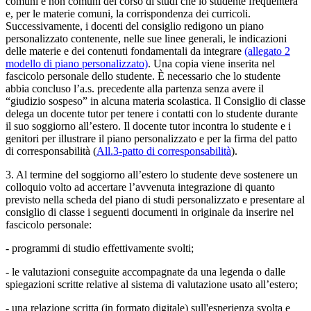
comuni e non comuni del corso di studi che lo studente frequenterà
e, per le materie comuni, la corrispondenza dei curricoli.
Successivamente, i docenti del consiglio redigono un piano
personalizzato contenente, nelle sue linee generali, le indicazioni
delle materie e dei contenuti fondamentali da integrare
(allegato 2
modello di piano personalizzato)
. Una copia viene inserita nel
fascicolo personale dello studente. È necessario che lo studente
abbia concluso l’a.s. precedente alla partenza senza avere il
“giudizio sospeso” in alcuna materia scolastica. Il Consiglio di classe
delega un docente tutor per tenere i contatti con lo studente durante
il suo soggiorno all’estero. Il docente tutor incontra lo studente e i
genitori per illustrare il piano personalizzato e per la firma del
patto
di corresponsabilità (
All.3-patto di corresponsabilità
)
.
3. Al termine del soggiorno all’estero lo studente deve sostenere un
colloquio volto ad accertare l’avvenuta integrazione di quanto
previsto nella scheda del piano di studi personalizzato e presentare al
consiglio di classe i seguenti documenti in originale da inserire nel
fascicolo personale:
- programmi di studio effettivamente svolti;
- le valutazioni conseguite accompagnate da una legenda o dalle
spiegazioni scritte relative al sistema di valutazione usato all’estero;
- una relazione scritta (in formato digitale) sull'esperienza svolta e