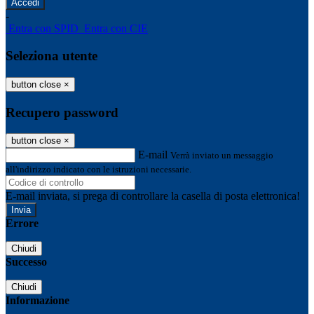
-
Entra con SPID
Entra con CIE
Seleziona utente
button close
×
Recupero password
button close
×
E-mail
Verrà inviato un messaggio
all'indirizzo indicato con le istruzioni necessarie.
E-mail inviata, si prega di controllare la casella di posta elettronica!
Errore
Chiudi
Successo
Chiudi
Informazione