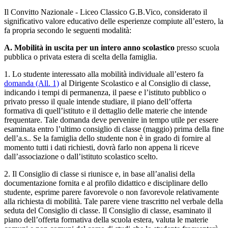
Il
Convitto Nazionale - Liceo Classico G.B.Vico, c
onsiderato il
significativo valore educativo delle esperienze compiute all’estero,
la
fa propria secondo le seguenti modalità:
A. Mobilità in uscita per un intero anno scolastico
presso scuola
pubblica o privata estera di scelta della famiglia.
1. Lo studente interessato alla mobilità individuale all’estero fa
domanda (All. 1)
al Dirigente Scolastico e al Consiglio di classe,
indicando i tempi di permanenza, il paese e l’istituto pubblico o
privato presso il quale intende studiare, il piano dell’offerta
formativa di quell’istituto e il dettaglio delle materie che intende
frequentare. Tale domanda deve pervenire in tempo utile per essere
esaminata entro l’ultimo consiglio di classe (maggio) prima della fine
dell’a.s.. Se la famiglia dello studente non è in grado di fornire al
momento tutti i dati richiesti, dovrà farlo non appena li riceve
dall’associazione o dall’istituto scolastico scelto.
2. Il Consiglio di classe si riunisce e, in base all’analisi della
documentazione fornita e al profilo didattico e disciplinare dello
studente, esprime parere favorevole o non favorevole relativamente
alla richiesta di mobilità. Tale parere viene trascritto nel verbale della
seduta del Consiglio di classe. Il Consiglio di classe, esaminato il
piano dell’offerta formativa della scuola estera, valuta le materie