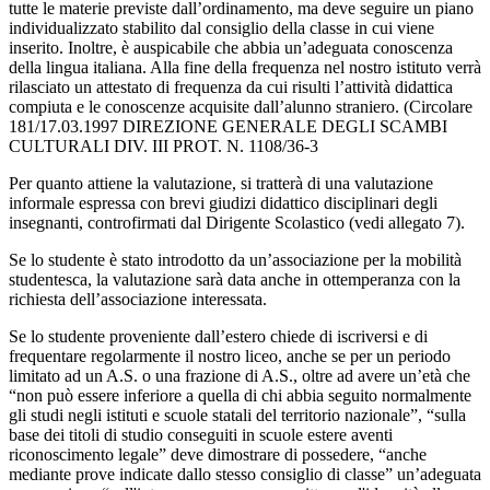
tutte le materie previste dall’ordinamento, ma deve seguire un piano
individualizzato stabilito dal consiglio della classe in cui viene
inserito. Inoltre, è auspicabile che abbia un’adeguata conoscenza
della lingua italiana. Alla fine della frequenza nel nostro istituto verrà
rilasciato un attestato di frequenza da cui risulti l’attività didattica
compiuta e le conoscenze acquisite dall’alunno straniero. (​Circolare
181/17.03.1997 DIREZIONE GENERALE DEGLI SCAMBI
CULTURALI DIV. III PROT. N. 1108/36-3
Per quanto attiene la valutazione, si tratterà di una valutazione
informale espressa con brevi giudizi didattico disciplinari degli
insegnanti, controfirmati dal Dirigente Scolastico (vedi allegato 7).
Se lo studente è stato introdotto da un’associazione per la mobilità
studentesca, la valutazione sarà data anche in ottemperanza con la
richiesta dell’associazione interessata.
Se lo studente proveniente dall’estero chiede di iscriversi e di
frequentare regolarmente il nostro liceo, anche se per un periodo
limitato ad un A.S. o una frazione di A.S., oltre ad avere un’età che
“non può essere inferiore a quella di chi abbia seguito normalmente
gli studi negli istituti e scuole statali del territorio nazionale”, “sulla
base dei titoli di studio conseguiti in scuole estere aventi
riconoscimento legale” deve dimostrare di possedere, “anche
mediante prove indicate dallo stesso consiglio di classe” un’adeguata