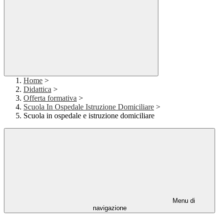
Home
>
Didattica
>
Offerta formativa
>
Scuola In Ospedale Istruzione Domiciliare
>
Scuola in ospedale e istruzione domiciliare
Menu di
navigazione