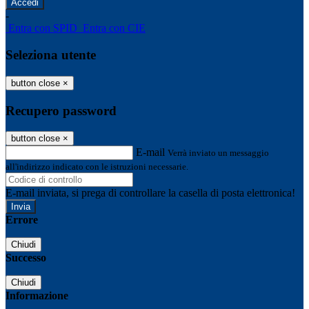
-
Entra con SPID
Entra con CIE
Seleziona utente
button close
×
Recupero password
button close
×
E-mail
Verrà inviato un messaggio
all'indirizzo indicato con le istruzioni necessarie.
E-mail inviata, si prega di controllare la casella di posta elettronica!
Errore
Chiudi
Successo
Chiudi
Informazione