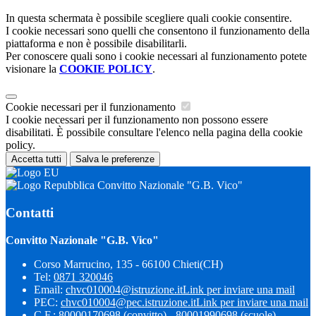
In questa schermata è possibile scegliere quali cookie consentire.
I cookie necessari sono quelli che consentono il funzionamento della
piattaforma e non è possibile disabilitarli.
Per conoscere quali sono i cookie necessari al funzionamento potete
visionare la
COOKIE POLICY
.
Cookie necessari per il funzionamento
I cookie necessari per il funzionamento non possono essere
disabilitati. È possibile consultare l'elenco nella pagina della cookie
policy.
Accetta tutti
Salva le preferenze
Convitto Nazionale "G.B. Vico"
Contatti
Convitto Nazionale "G.B. Vico"
Corso Marrucino, 135 - 66100 Chieti(CH)
Tel:
0871 320046
Email:
chvc010004@istruzione.it
Link per inviare una mail
PEC:
chvc010004@pec.istruzione.it
Link per inviare una mail
C.F.: 80000170698 (convitto) - 80001990698 (scuole)