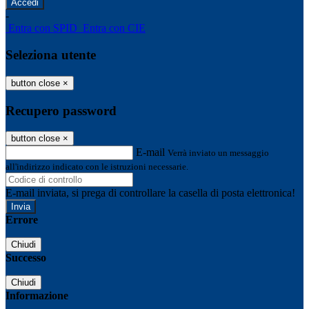
-
Entra con SPID
Entra con CIE
Seleziona utente
button close
×
Recupero password
button close
×
E-mail
Verrà inviato un messaggio
all'indirizzo indicato con le istruzioni necessarie.
E-mail inviata, si prega di controllare la casella di posta elettronica!
Errore
Chiudi
Successo
Chiudi
Informazione