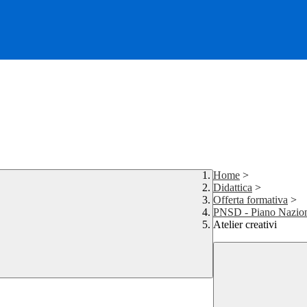
Home
>
Didattica
>
Offerta formativa
>
PNSD - Piano Naziona
Atelier creativi