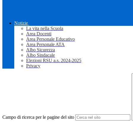
Notizie
La vita nella Scuola
Area Docenti
Area Personale Educativo
Area Personale ATA
Albo Sicurezza
Albo Sindacale
Elezioni RSU a.s. 2024-2025
Privacy
Campo di ricerca per le pagine del sito