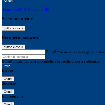
-
Entra con SPID
Entra con CIE
Seleziona utente
button close
×
Recupero password
button close
×
E-mail
Verrà inviato un messaggio all'indirizz
E-mail inviata, si prega di controllare la casella di posta elettronica!
Errore
Chiudi
Successo
Chiudi
Informazione
Chiudi