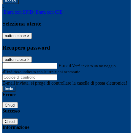
-
Entra con SPID
Entra con CIE
Seleziona utente
button close
×
Recupero password
button close
×
E-mail
Verrà inviato un messaggio
all'indirizzo indicato con le istruzioni necessarie.
E-mail inviata, si prega di controllare la casella di posta elettronica!
Errore
Chiudi
Successo
Chiudi
Informazione