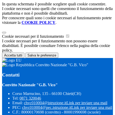
In questa schermata è possibile scegliere quali cookie consentire.
I cookie necessari sono quelli che consentono il funzionamento della
piattaforma e non è possibile disabilitarli.
Per conoscere quali sono i cookie necessari al funzionamento potete
visionare la
COOKIE POLICY
.
Cookie necessari per il funzionamento
I cookie necessari per il funzionamento non possono essere
disabilitati. È possibile consultare l'elenco nella pagina della cookie
policy.
Accetta tutti
Salva le preferenze
Convitto Nazionale "G.B. Vico"
Contatti
Convitto Nazionale "G.B. Vico"
Corso Marrucino, 135 - 66100 Chieti(CH)
Tel:
0871 320046
Email:
chvc010004@istruzione.it
Link per inviare una mail
PEC:
chvc010004@pec.istruzione.it
Link per inviare una mail
C.F.: 80000170698 (convitto) - 80001990698 (scuole)