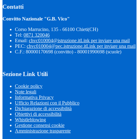
Contatti
Convitto Nazionale "G.B. Vico"
Corso Marrucino, 135 - 66100 Chieti(CH)
Tel:
0871 320046
Email:
chvc010004@istruzione.it
Link per inviare una mail
PEC:
chvc010004@pec.istruzione.it
Link per inviare una mail
C.F.: 80000170698 (convitto) - 80001990698 (scuole)
Sezione Link Utili
Cookie policy
Note legali
Informativa Privacy
Ufficio Relazioni con il Pubblico
Dichiarazione di accessibilità
Obiettivi di accessibilità
Whistleblowing
Gestione consensi cookie
Amministrazione trasparente