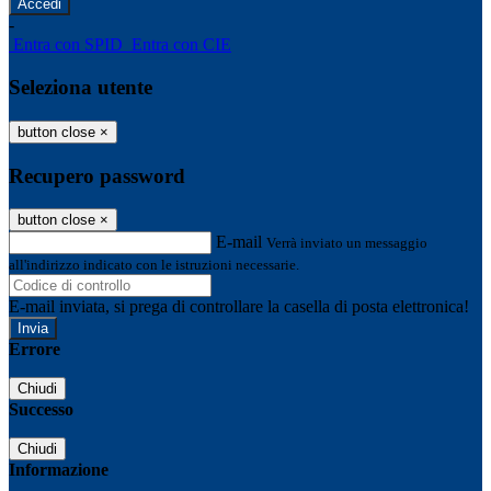
-
Entra con SPID
Entra con CIE
Seleziona utente
button close
×
Recupero password
button close
×
E-mail
Verrà inviato un messaggio
all'indirizzo indicato con le istruzioni necessarie.
E-mail inviata, si prega di controllare la casella di posta elettronica!
Errore
Chiudi
Successo
Chiudi
Informazione