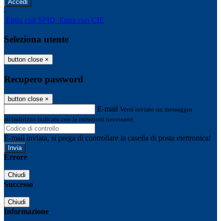
-
Entra con SPID
Entra con CIE
Seleziona utente
button close
×
Recupero password
button close
×
E-mail
Verrà inviato un messaggio
all'indirizzo indicato con le istruzioni necessarie.
E-mail inviata, si prega di controllare la casella di posta elettronica!
Errore
Chiudi
Successo
Chiudi
Informazione