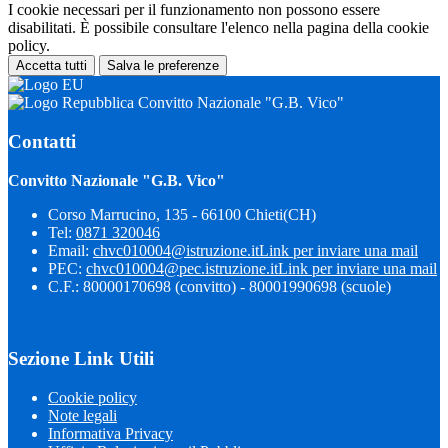
I cookie necessari per il funzionamento non possono essere
disabilitati. È possibile consultare l'elenco nella pagina della cookie
policy.
Accetta tutti
Salva le preferenze
Convitto Nazionale "G.B. Vico"
Contatti
Convitto Nazionale "G.B. Vico"
Corso Marrucino, 135 - 66100 Chieti(CH)
Tel:
0871 320046
Email:
chvc010004@istruzione.it
Link per inviare una mail
PEC:
chvc010004@pec.istruzione.it
Link per inviare una mail
C.F.: 80000170698 (convitto) - 80001990698 (scuole)
Sezione Link Utili
Cookie policy
Note legali
Informativa Privacy