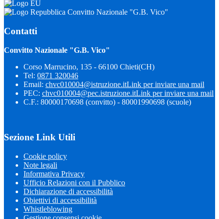
Convitto Nazionale "G.B. Vico"
Contatti
Convitto Nazionale "G.B. Vico"
Corso Marrucino, 135 - 66100 Chieti(CH)
Tel:
0871 320046
Email:
chvc010004@istruzione.it
Link per inviare una mail
PEC:
chvc010004@pec.istruzione.it
Link per inviare una mail
C.F.: 80000170698 (convitto) - 80001990698 (scuole)
Sezione Link Utili
Cookie policy
Note legali
Informativa Privacy
Ufficio Relazioni con il Pubblico
Dichiarazione di accessibilità
Obiettivi di accessibilità
Whistleblowing
Gestione consensi cookie