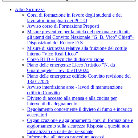
Albo Sicurezza
Corsi di formazione in favore degli studenti e dei
lavoratori impegnati nei PCTO
Avviso corso di Formazione Preposti
Misure preventive per la tutela del personale e di tutti
gli utenti del Convitto Nazionale “G. B. Vico” Chieti"-
Disposizioni del Rettore D.S.
Misure di sicurezza relative alla fruizione del cortile
interno “Vico Real Liceo”
Corso BLD e Tecniche di disostruzione
Piano delle emergenze Liceo Artistico "N. da
Guardiagrele" - rev. 05/11/2024
Piano delle emergenze edificio Convitto revisione del
13/01/2026
Avviso interdizione aree - lavori di manutenzione
edificio Convitto
Divieto di accesso alla mensa e alla cucina per
interventi di adeguamento
Regolamento concernente il divieto di fumo e incarico
accertatori
Organizzazione e aggiornamento corsi di formazione e
aggiornamento sulla sicurezza Risposta a quesiti non
formalizzati da parte del personale
Informativa all'utenza procedura accessi