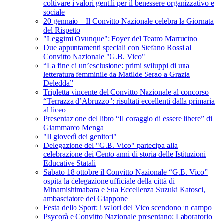
coltivare i valori gentili per il benessere organizzativo e
sociale
20 gennaio – Il Convitto Nazionale celebra la Giornata
del Rispetto
"Leggimi Ovunque": Foyer del Teatro Marrucino
Due appuntamenti speciali con Stefano Rossi al
Convitto Nazionale "G.B. Vico"
“La fine di un’esclusione: primi sviluppi di una
letteratura femminile da Matilde Serao a Grazia
Deledda”
Tripletta vincente del Convitto Nazionale al concorso
“Terrazza d’Abruzzo”: risultati eccellenti dalla primaria
al liceo
Presentazione del libro “Il coraggio di essere libere” di
Giammarco Menga
"Il giovedì dei genitori"
Delegazione del "G.B. Vico" partecipa alla
celebrazione dei Cento anni di storia delle Istituzioni
Educative Statali
Sabato 18 ottobre il Convitto Nazionale “G.B. Vico”
ospita la delegazione ufficiale della città di
Minamishimabara e Sua Eccellenza Suzuki Katosci,
ambasciatore del Giappone
Festa dello Sport: i valori del Vico scendono in campo
Psycorà e Convitto Nazionale presentano: Laboratorio