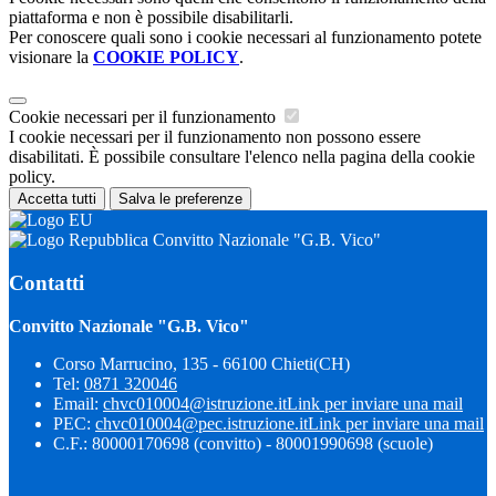
piattaforma e non è possibile disabilitarli.
Per conoscere quali sono i cookie necessari al funzionamento potete
visionare la
COOKIE POLICY
.
Cookie necessari per il funzionamento
I cookie necessari per il funzionamento non possono essere
disabilitati. È possibile consultare l'elenco nella pagina della cookie
policy.
Accetta tutti
Salva le preferenze
Convitto Nazionale "G.B. Vico"
Contatti
Convitto Nazionale "G.B. Vico"
Corso Marrucino, 135 - 66100 Chieti(CH)
Tel:
0871 320046
Email:
chvc010004@istruzione.it
Link per inviare una mail
PEC:
chvc010004@pec.istruzione.it
Link per inviare una mail
C.F.: 80000170698 (convitto) - 80001990698 (scuole)