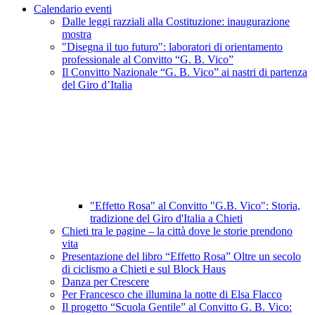
Calendario eventi
Dalle leggi razziali alla Costituzione: inaugurazione
mostra
"Disegna il tuo futuro": laboratori di orientamento
professionale al Convitto “G. B. Vico”
Il Convitto Nazionale “G. B. Vico” ai nastri di partenza
del Giro d’Italia
"Effetto Rosa" al Convitto "G.B. Vico": Storia,
tradizione del Giro d'Italia a Chieti
Chieti tra le pagine – la città dove le storie prendono
vita
Presentazione del libro “Effetto Rosa” Oltre un secolo
di ciclismo a Chieti e sul Block Haus
Danza per Crescere
Per Francesco che illumina la notte di Elsa Flacco
Il progetto “Scuola Gentile” al Convitto G. B. Vico: