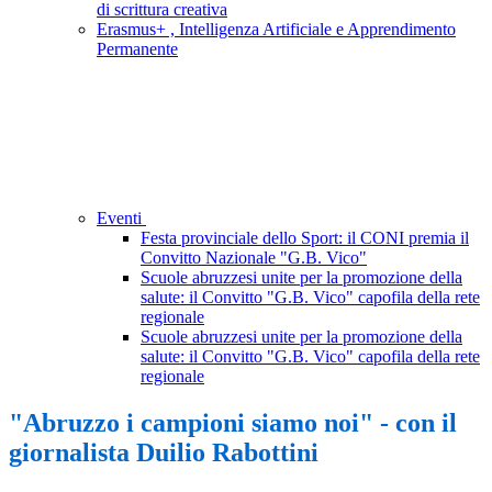
di scrittura creativa
Erasmus+ , Intelligenza Artificiale e Apprendimento
Permanente
Eventi
Festa provinciale dello Sport: il CONI premia il
Convitto Nazionale "G.B. Vico"
Scuole abruzzesi unite per la promozione della
salute: il Convitto "G.B. Vico" capofila della rete
regionale
Scuole abruzzesi unite per la promozione della
salute: il Convitto "G.B. Vico" capofila della rete
regionale
"Abruzzo i campioni siamo noi" - con il
giornalista Duilio Rabottini