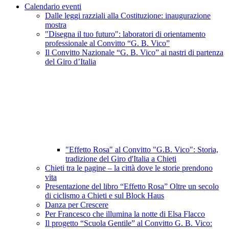
Calendario eventi
Dalle leggi razziali alla Costituzione: inaugurazione
mostra
"Disegna il tuo futuro": laboratori di orientamento
professionale al Convitto “G. B. Vico”
Il Convitto Nazionale “G. B. Vico” ai nastri di partenza
del Giro d’Italia
"Effetto Rosa" al Convitto "G.B. Vico": Storia,
tradizione del Giro d'Italia a Chieti
Chieti tra le pagine – la città dove le storie prendono
vita
Presentazione del libro “Effetto Rosa” Oltre un secolo
di ciclismo a Chieti e sul Block Haus
Danza per Crescere
Per Francesco che illumina la notte di Elsa Flacco
Il progetto “Scuola Gentile” al Convitto G. B. Vico: