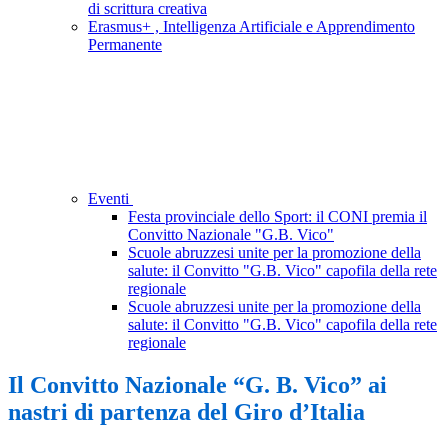
di scrittura creativa
Erasmus+ , Intelligenza Artificiale e Apprendimento
Permanente
Eventi
Festa provinciale dello Sport: il CONI premia il
Convitto Nazionale "G.B. Vico"
Scuole abruzzesi unite per la promozione della
salute: il Convitto "G.B. Vico" capofila della rete
regionale
Scuole abruzzesi unite per la promozione della
salute: il Convitto "G.B. Vico" capofila della rete
regionale
Il Convitto Nazionale “G. B. Vico” ai
nastri di partenza del Giro d’Italia