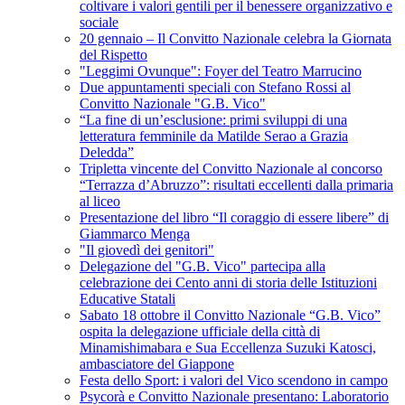
coltivare i valori gentili per il benessere organizzativo e
sociale
20 gennaio – Il Convitto Nazionale celebra la Giornata
del Rispetto
"Leggimi Ovunque": Foyer del Teatro Marrucino
Due appuntamenti speciali con Stefano Rossi al
Convitto Nazionale "G.B. Vico"
“La fine di un’esclusione: primi sviluppi di una
letteratura femminile da Matilde Serao a Grazia
Deledda”
Tripletta vincente del Convitto Nazionale al concorso
“Terrazza d’Abruzzo”: risultati eccellenti dalla primaria
al liceo
Presentazione del libro “Il coraggio di essere libere” di
Giammarco Menga
"Il giovedì dei genitori"
Delegazione del "G.B. Vico" partecipa alla
celebrazione dei Cento anni di storia delle Istituzioni
Educative Statali
Sabato 18 ottobre il Convitto Nazionale “G.B. Vico”
ospita la delegazione ufficiale della città di
Minamishimabara e Sua Eccellenza Suzuki Katosci,
ambasciatore del Giappone
Festa dello Sport: i valori del Vico scendono in campo
Psycorà e Convitto Nazionale presentano: Laboratorio