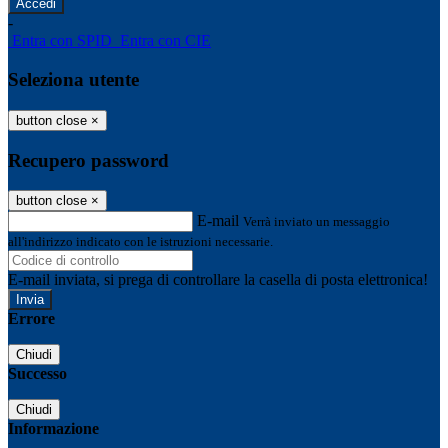
-
Entra con SPID
Entra con CIE
Seleziona utente
button close
×
Recupero password
button close
×
E-mail
Verrà inviato un messaggio
all'indirizzo indicato con le istruzioni necessarie.
E-mail inviata, si prega di controllare la casella di posta elettronica!
Errore
Chiudi
Successo
Chiudi
Informazione