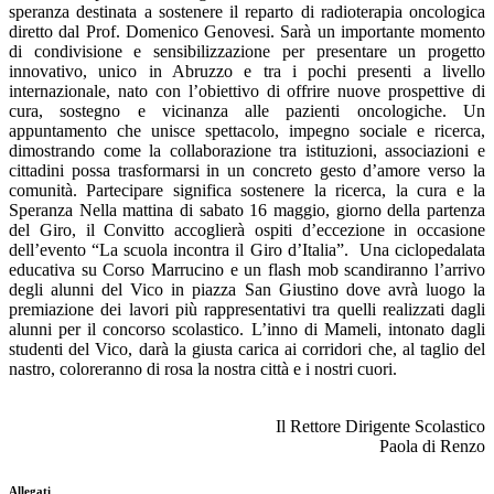
speranza destinata a sostenere il reparto di radioterapia oncologica
diretto dal Prof. Domenico Genovesi. Sarà un importante momento
di condivisione e sensibilizzazione per presentare un progetto
innovativo, unico in Abruzzo e tra i pochi presenti a livello
internazionale, nato con l’obiettivo di offrire nuove prospettive di
cura, sostegno e vicinanza alle pazienti oncologiche. Un
appuntamento che unisce spettacolo, impegno sociale e ricerca,
dimostrando come la collaborazione tra istituzioni, associazioni e
cittadini possa trasformarsi in un concreto gesto d’amore verso la
comunità. Partecipare significa sostenere la ricerca, la cura e la
Speranza Nella mattina di sabato 16 maggio, giorno della partenza
del Giro, il Convitto accoglierà ospiti d’eccezione in occasione
dell’evento “La scuola incontra il Giro d’Italia”. Una ciclopedalata
educativa su Corso Marrucino e un flash mob scandiranno l’arrivo
degli alunni del Vico in piazza San Giustino dove avrà luogo la
premiazione dei lavori più rappresentativi tra quelli realizzati dagli
alunni per il concorso scolastico. L’inno di Mameli, intonato dagli
studenti del Vico, darà la giusta carica ai corridori che, al taglio del
nastro, coloreranno di rosa la nostra città e i nostri cuori.
Il Rettore Dirigente Scolastico
Paola di Renzo
Allegati