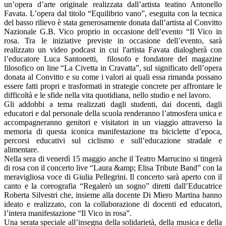
un’opera d’arte originale realizzata dall’artista teatino Antonello
Favata. L’opera dal titolo “Equilibrio vano”, eseguita con la tecnica
del basso rilievo è stata generosamente donata dall’artista al Convitto
Nazionale G.B. Vico proprio in occasione dell’evento “Il Vico in
rosa. Tra le iniziative previste in occasione dell’evento, sarà
realizzato un video podcast in cui l'artista Favata dialogherà con
l’educatore Luca Santonetti, filosofo e fondatore del magazine
filosofico on line “La Civetta in Cravatta”, sul significato dell’opera
donata al Convitto e su come i valori ai quali essa rimanda possano
essere fatti propri e trasformati in strategie concrete per affrontare le
difficoltà e le sfide nella vita quotidiana, nello studio e nel lavoro.
Gli addobbi a tema realizzati dagli studenti, dai docenti, dagli
educatori e dal personale della scuola renderanno l’atmosfera unica e
accompagneranno genitori e visitatori in un viaggio attraverso la
memoria di questa iconica manifestazione tra biciclette d’epoca,
percorsi educativi sul ciclismo e sull’educazione stradale e
alimentare.
Nella sera di venerdì 15 maggio anche il Teatro Marrucino si tingerà
di rosa con il concerto live “Laura &amp; Elisa Tribute Band” con la
meravigliosa voce di Giulia Pellegrini. Il concerto sarà aperto con il
canto e la coreografia “Regalerò un sogno” diretti dall’Educatrice
Roberta Silvestri che, insieme alla docente Di Miero Martina hanno
ideato e realizzato, con la collaborazione di docenti ed educatori,
l’intera manifestazione “Il Vico in rosa”.
Una serata speciale all’insegna della solidarietà, della musica e della