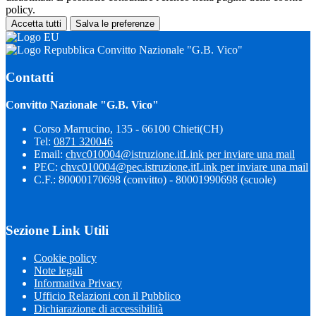
policy.
Accetta tutti
Salva le preferenze
Convitto Nazionale "G.B. Vico"
Contatti
Convitto Nazionale "G.B. Vico"
Corso Marrucino, 135 - 66100 Chieti(CH)
Tel:
0871 320046
Email:
chvc010004@istruzione.it
Link per inviare una mail
PEC:
chvc010004@pec.istruzione.it
Link per inviare una mail
C.F.: 80000170698 (convitto) - 80001990698 (scuole)
Sezione Link Utili
Cookie policy
Note legali
Informativa Privacy
Ufficio Relazioni con il Pubblico
Dichiarazione di accessibilità