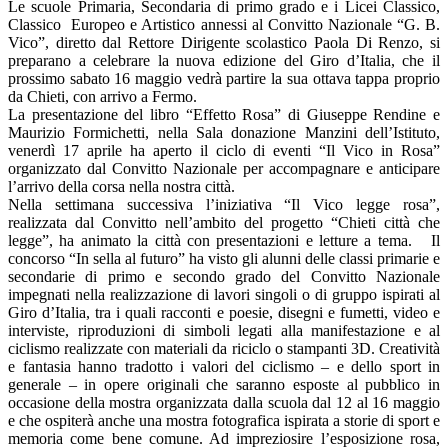
Le scuole Primaria, Secondaria di primo grado e i Licei Classico,
Classico Europeo e Artistico annessi al Convitto Nazionale “G. B.
Vico”, diretto dal Rettore Dirigente scolastico Paola Di Renzo, si
preparano a celebrare la nuova edizione del Giro d’Italia, che il
prossimo sabato 16 maggio vedrà partire la sua ottava tappa proprio
da Chieti, con arrivo a Fermo.
La presentazione del libro “Effetto Rosa” di Giuseppe Rendine e
Maurizio Formichetti, nella Sala donazione Manzini dell’Istituto,
venerdì 17 aprile ha aperto il ciclo di eventi “Il Vico in Rosa”
organizzato dal Convitto Nazionale per accompagnare e anticipare
l’arrivo della corsa nella nostra città.
Nella settimana successiva l’iniziativa “Il Vico legge rosa”,
realizzata dal Convitto nell’ambito del progetto “Chieti città che
legge”, ha animato la città con presentazioni e letture a tema. Il
concorso “In sella al futuro” ha visto gli alunni delle classi primarie e
secondarie di primo e secondo grado del Convitto Nazionale
impegnati nella realizzazione di lavori singoli o di gruppo ispirati al
Giro d’Italia, tra i quali racconti e poesie, disegni e fumetti, video e
interviste, riproduzioni di simboli legati alla manifestazione e al
ciclismo realizzate con materiali da riciclo o stampanti 3D. Creatività
e fantasia hanno tradotto i valori del ciclismo – e dello sport in
generale – in opere originali che saranno esposte al pubblico in
occasione della mostra organizzata dalla scuola dal 12 al 16 maggio
e che ospiterà anche una mostra fotografica ispirata a storie di sport e
memoria come bene comune. Ad impreziosire l’esposizione rosa,