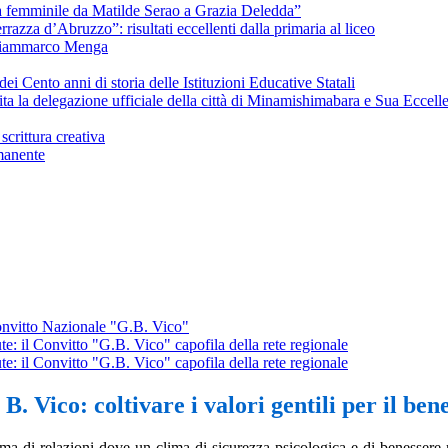
ura femminile da Matilde Serao a Grazia Deledda”
razza d’Abruzzo”: risultati eccellenti dalla primaria al liceo
i Giammarco Menga
i Cento anni di storia delle Istituzioni Educative Statali
ta la delegazione ufficiale della città di Minamishimabara e Sua Ecce
crittura creativa
manente
Convitto Nazionale "G.B. Vico"
te: il Convitto "G.B. Vico" capofila della rete regionale
te: il Convitto "G.B. Vico" capofila della rete regionale
B. Vico: coltivare i valori gentili per il ben
a di relazioni dove un clima di sicurezza psicologica e di benessere