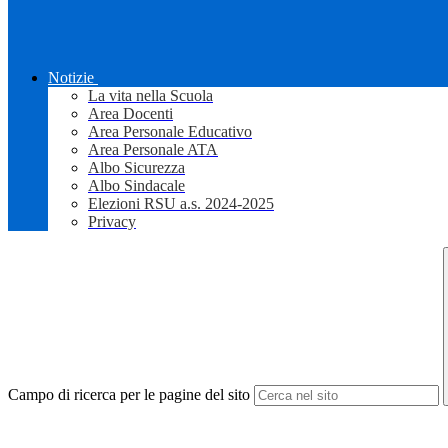
Notizie
La vita nella Scuola
Area Docenti
Area Personale Educativo
Area Personale ATA
Albo Sicurezza
Albo Sindacale
Elezioni RSU a.s. 2024-2025
Privacy
Campo di ricerca per le pagine del sito