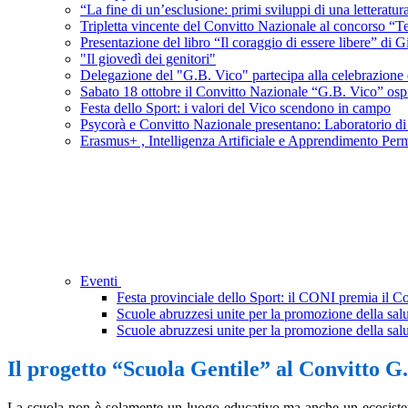
“La fine di un’esclusione: primi sviluppi di una letterat
Tripletta vincente del Convitto Nazionale al concorso “Ter
Presentazione del libro “Il coraggio di essere libere” d
"Il giovedì dei genitori"
Delegazione del "G.B. Vico" partecipa alla celebrazione de
Sabato 18 ottobre il Convitto Nazionale “G.B. Vico” ospi
Festa dello Sport: i valori del Vico scendono in campo
Psycorà e Convitto Nazionale presentano: Laboratorio di s
Erasmus+ , Intelligenza Artificiale e Apprendimento Per
Eventi
Festa provinciale dello Sport: il CONI premia il 
Scuole abruzzesi unite per la promozione della salu
Scuole abruzzesi unite per la promozione della salu
Il progetto “Scuola Gentile” al Convitto G. 
La scuola non è solamente un luogo educativo ma anche un ecosistem