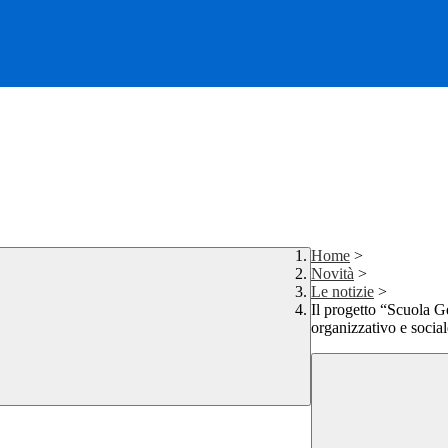
Home
>
Novità
>
Le notizie
>
Il progetto “Scuola Ge
organizzativo e social