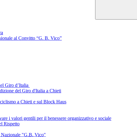
ra
ssionale al Convitto “G. B. Vico”
el Giro d’Italia
izione del Giro d'Italia a Chieti
 ciclismo a Chieti e sul Block Haus
are i valori gentili per il benessere organizzativo e sociale
el Rispetto
o Nazionale "G.B. Vico"