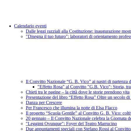
Calendario eventi
Dalle leggi razziali alla Costituzione: inaugurazione most
"Disegna il tuo futuro": laboratori di orientamento profe
Il Convitto Nazionale “G. B. Vico” ai nastri di partenza d
"Effetto Rosa" al Convitto "G.B. Vico": Storia, trad
Chieti tra le pagine – la città dove le storie prendono vita
Presentazione del libro “Effetto Rosa” Oltre un secolo di
Danza per Crescere
Per Francesco che illumina la notte di Elsa Flacco
Il progetto “Scuola Gentile” al Convitto G. B. Vico: coltiv
20 gennaio – Il Convitto Nazionale celebra la Giornata d
"Leggimi Ovunque": Foyer del Teatro Marrucino
Due appuntamenti speciali con Stefano Rossi al Convitt