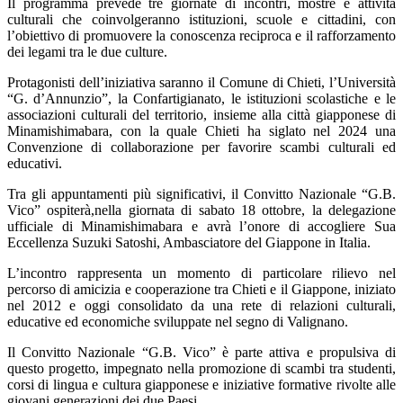
Il programma prevede tre giornate di incontri, mostre e attività
culturali che coinvolgeranno istituzioni, scuole e cittadini, con
l’obiettivo di promuovere la conoscenza reciproca e il rafforzamento
dei legami tra le due culture.
Protagonisti dell’iniziativa saranno il Comune di Chieti, l’Università
“G. d’Annunzio”, la Confartigianato, le istituzioni scolastiche e le
associazioni culturali del territorio, insieme alla città giapponese di
Minamishimabara, con la quale Chieti ha siglato nel 2024 una
Convenzione di collaborazione per favorire scambi culturali ed
educativi.
Tra gli appuntamenti più significativi, il Convitto Nazionale “G.B.
Vico” ospiterà,nella giornata di sabato 18 ottobre, la delegazione
ufficiale di Minamishimabara e avrà l’onore di accogliere Sua
Eccellenza Suzuki Satoshi, Ambasciatore del Giappone in Italia.
L’incontro rappresenta un momento di particolare rilievo nel
percorso di amicizia e cooperazione tra Chieti e il Giappone, iniziato
nel 2012 e oggi consolidato da una rete di relazioni culturali,
educative ed economiche sviluppate nel segno di Valignano.
Il Convitto Nazionale “G.B. Vico” è parte attiva e propulsiva di
questo progetto, impegnato nella promozione di scambi tra studenti,
corsi di lingua e cultura giapponese e iniziative formative rivolte alle
giovani generazioni dei due Paesi.