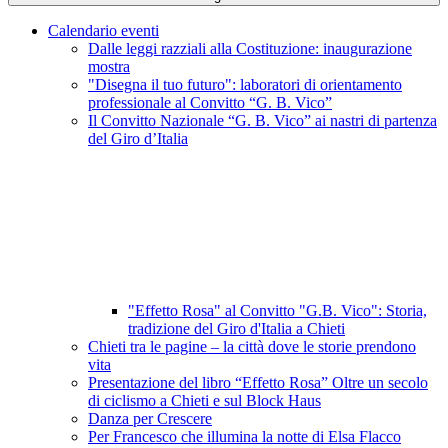
Calendario eventi
Dalle leggi razziali alla Costituzione: inaugurazione
mostra
"Disegna il tuo futuro": laboratori di orientamento
professionale al Convitto “G. B. Vico”
Il Convitto Nazionale “G. B. Vico” ai nastri di partenza
del Giro d’Italia
"Effetto Rosa" al Convitto "G.B. Vico": Storia,
tradizione del Giro d'Italia a Chieti
Chieti tra le pagine – la città dove le storie prendono
vita
Presentazione del libro “Effetto Rosa” Oltre un secolo
di ciclismo a Chieti e sul Block Haus
Danza per Crescere
Per Francesco che illumina la notte di Elsa Flacco