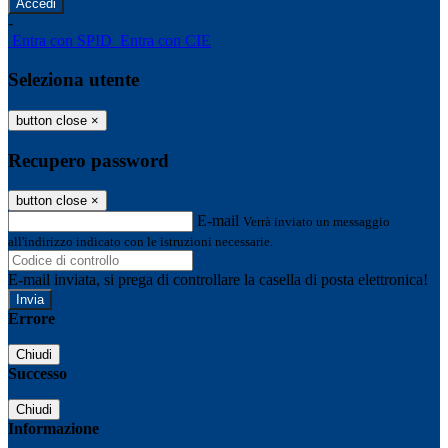
-
Entra con SPID
Entra con CIE
Seleziona utente
button close
×
Recupero password
button close
×
E-mail
Verrà inviato un messaggio
all'indirizzo indicato con le istruzioni necessarie.
E-mail inviata, si prega di controllare la casella di posta elettronica!
Errore
Chiudi
Successo
Chiudi
Informazione