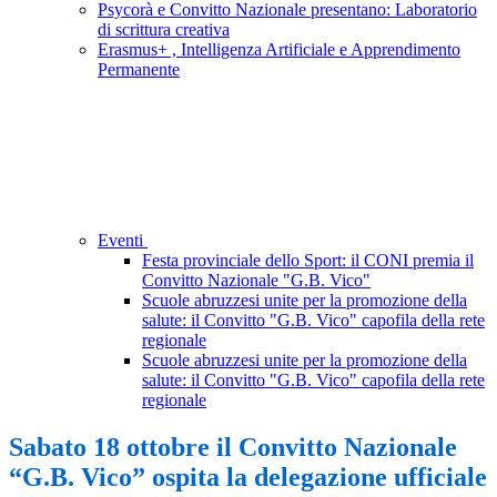
Psycorà e Convitto Nazionale presentano: Laboratorio
di scrittura creativa
Erasmus+ , Intelligenza Artificiale e Apprendimento
Permanente
Eventi
Festa provinciale dello Sport: il CONI premia il
Convitto Nazionale "G.B. Vico"
Scuole abruzzesi unite per la promozione della
salute: il Convitto "G.B. Vico" capofila della rete
regionale
Scuole abruzzesi unite per la promozione della
salute: il Convitto "G.B. Vico" capofila della rete
regionale
Sabato 18 ottobre il Convitto Nazionale
“G.B. Vico” ospita la delegazione ufficiale