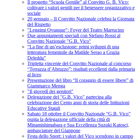
Il progetto “Scuola Gentile” al Convitto G. B. Vico:
coltivare i valori gentili per il benessere organizzativo e
sociale
20 gennaio – Il Convitto Nazionale celebra la Giornata
del Rispetto
"Leggimi Ovunque": Foyer del Teatro Marrucino
Due appuntamenti speciali con Stefano Rossi al
Convitto Nazionale "G.B. Vico"
“La fine di un’esclusione: primi sviluppi di una
letteratura femminile da Matilde Serao a Grazia
Deledda”
Tripletta vincente del Convitto Nazionale al concorso
“Terrazza d’Abruzzo”: risultati eccellenti dalla primaria
al liceo
Presentazione del libro “Il coraggio di essere libere” di
Giammarco Menga
"Il giovedì dei genitori"
Delegazione del "G.B. Vico" partecipa alla
celebrazione dei Cento anni di storia delle Istituzioni
Educative Statali
Sabato 18 ottobre il Convitto Nazionale “G.B. Vico”
ospita la delegazione ufficiale della città di
Minamishimabara e Sua Eccellenza Suzuki Katosci,
ambasciatore del Giappone
Festa dello Sport: i valori del Vico scendono in campo