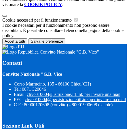
visionare la
COOKIE POLICY
.
Cookie necessari per il funzionamento
I cookie necessari per il funzionamento non possono essere
disabilitati. È possibile consultare l'elenco nella pagina della cookie
policy.
Accetta tutti
Salva le preferenze
Convitto Nazionale "G.B. Vico"
Contatti
Convitto Nazionale "G.B. Vico"
Corso Marrucino, 135 - 66100 Chieti(CH)
Tel:
0871 320046
Email:
chvc010004@istruzione.it
Link per inviare una mail
PEC:
chvc010004@pec.istruzione.it
Link per inviare una mail
C.F.: 80000170698 (convitto) - 80001990698 (scuole)
Sezione Link Utili