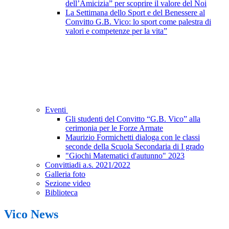
dell’Amicizia” per scoprire il valore del Noi
La Settimana dello Sport e del Benessere al
Convitto G.B. Vico: lo sport come palestra di
valori e competenze per la vita”
Eventi
Gli studenti del Convitto “G.B. Vico” alla
cerimonia per le Forze Armate
Maurizio Formichetti dialoga con le classi
seconde della Scuola Secondaria di I grado
"Giochi Matematici d'autunno" 2023
Convittiadi a.s. 2021/2022
Galleria foto
Sezione video
Biblioteca
Vico News