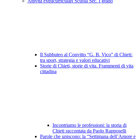
Attività extracurriculari Scuola Sec. I grado
Il Subbuteo al Convitto “G. B. Vico” di Chieti:
tra sport, strategia e valori educativi
Storie di Chieti, storie di vita. Frammenti di vita
cittadina
Incontriamo le professioni: la storia di
Chieti raccontata da Paolo Rapposelli
Parole che uniscono: la “Settimana dell’Amore e