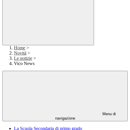
Home
>
Novità
>
Le notizie
>
Vico News
Menu di
navigazione
La Scuola Secondaria di primo grado