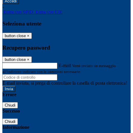
-
Entra con SPID
Entra con CIE
Seleziona utente
button close
×
Recupero password
button close
×
E-mail
Verrà inviato un messaggio
all'indirizzo indicato con le istruzioni necessarie.
E-mail inviata, si prega di controllare la casella di posta elettronica!
Errore
Chiudi
Successo
Chiudi
Informazione