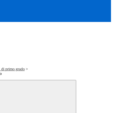
 di primo grado
>
so