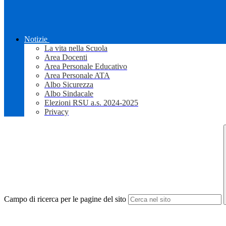
Notizie
La vita nella Scuola
Area Docenti
Area Personale Educativo
Area Personale ATA
Albo Sicurezza
Albo Sindacale
Elezioni RSU a.s. 2024-2025
Privacy
Campo di ricerca per le pagine del sito