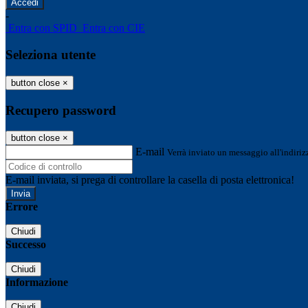
-
Entra con SPID
Entra con CIE
Seleziona utente
button close
×
Recupero password
button close
×
E-mail
Verrà inviato un messaggio all'indirizz
E-mail inviata, si prega di controllare la casella di posta elettronica!
Errore
Chiudi
Successo
Chiudi
Informazione
Chiudi