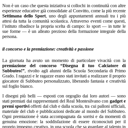
Non è un caso che questa iniziativa si collochi in continuità con altre
esperienze educative già consolidate al Convitto, come la più recente
Settimana dello Sport
, uno degli appuntamenti annuali tra i più
attesi da tutta la comunità scolastica. Attraverso eventi come questi,
l’istituto ribadisce la propria scelta di campo: lo sport — in tutte le
sue forme — è un alleato prezioso della formazione integrale della
persona.
il concorso e la premiazione: creatività e passione
La giornata ha avuto un momento di particolare vivacità con la
premiazione del concorso “Disegna il tuo Calciatore di
Subbuteo!”
, rivolto agli alunni della Scuola Secondaria di Primo
Grado. I ragazzi e le ragazze erano stati invitati a realizzare il proprio
giocatore di Subbuteo personalizzato, liberando fantasia e creatività
sul foglio bianco.
I disegni più belli — esposti con orgoglio dai loro autori — sono
stati premiati dai rappresentanti del Real Montesilvano con
gadget e
premi sportivi
offerti dal club e dalla scuola, tra cui palloni ufficiali,
materiale del club e pubblicazioni dedicate al mondo del Subbuteo.
Ogni premiazione è stata accompagnata da sorrisi e da momenti di
genuina emozione: la soddisfazione di essere riconosciuti per il
proprio impegno creativo, in una scuola che sa guardare al talento in