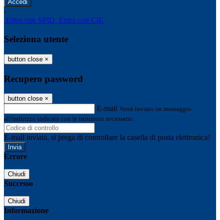
-
Entra con SPID
Entra con CIE
Seleziona utente
button close
×
Recupero password
button close
×
E-mail
Verrà inviato un messaggio
all'indirizzo indicato con le istruzioni necessarie.
E-mail inviata, si prega di controllare la casella di posta elettronica!
Errore
Chiudi
Successo
Chiudi
Informazione