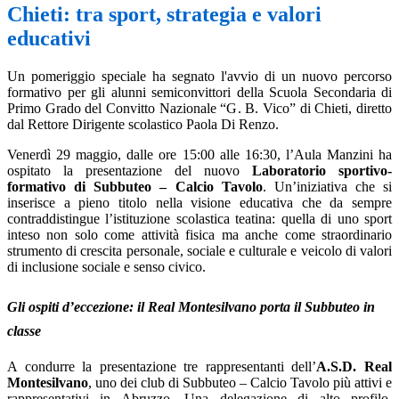
Chieti: tra sport, strategia e valori
educativi
Un pomeriggio speciale ha segnato l'avvio di un nuovo percorso
formativo per gli alunni semiconvittori della Scuola Secondaria di
Primo Grado del Convitto Nazionale “G. B. Vico” di Chieti, diretto
dal Rettore Dirigente scolastico Paola Di Renzo.
Venerdì 29 maggio, dalle ore 15:00 alle 16:30, l’Aula Manzini ha
ospitato la presentazione del nuovo
Laboratorio sportivo-
formativo di Subbuteo – Calcio Tavolo
. Un’iniziativa che si
inserisce a pieno titolo nella visione educativa che da sempre
contraddistingue l’istituzione scolastica teatina: quella di uno sport
inteso non solo come attività fisica ma anche come straordinario
strumento di crescita personale, sociale e culturale e veicolo di valori
di inclusione sociale e senso civico.
Gli ospiti d’eccezione: il Real Montesilvano porta il Subbuteo in
classe
A condurre la presentazione tre rappresentanti dell’
A.S.D. Real
Montesilvano
, uno dei club di Subbuteo – Calcio Tavolo più attivi e
rappresentativi in Abruzzo. Una delegazione di alto profilo,