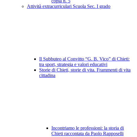
copia n. 5
Attività extracurriculari Scuola Sec. I grado
Il Subbuteo al Convitto “G. B. Vico” di Chieti:
tra sport, strategia e valori educativi
Storie di Chieti, storie di vita. Frammenti di vita
cittadina
Incontriamo le professioni: la storia di
Chieti raccontata da Paolo Rapposelli