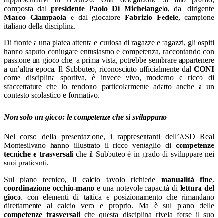
composta dal
presidente Paolo Di Michelangelo
, dal dirigente
Marco Giampaola
e dal giocatore
Fabrizio Fedele
, campione
italiano della disciplina.
Di fronte a una platea attenta e curiosa di ragazze e ragazzi, gli ospiti
hanno saputo coniugare entusiasmo e competenza, raccontando con
passione un gioco che, a prima vista, potrebbe sembrare appartenere
a un’altra epoca. Il Subbuteo, riconosciuto ufficialmente dal
CONI
come disciplina sportiva, è invece vivo, moderno e ricco di
sfaccettature che lo rendono particolarmente adatto anche a un
contesto scolastico e formativo.
Non solo un gioco: le competenze che si sviluppano
Nel corso della presentazione, i rappresentanti dell’ASD Real
Montesilvano hanno illustrato il ricco ventaglio di
competenze
tecniche e trasversali
che il Subbuteo è in grado di sviluppare nei
suoi praticanti.
Sul piano tecnico, il calcio tavolo richiede
manualità fine
,
coordinazione occhio-mano
e una notevole capacità di
lettura del
gioco
, con elementi di tattica e posizionamento che rimandano
direttamente al calcio vero e proprio. Ma è sul piano delle
competenze trasversali
che questa disciplina rivela forse il suo