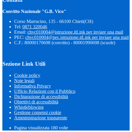
Convitto Nazionale "G.B. Vico"
Corso Marrucino, 135 - 66100 Chieti(CH)
Tel:
0871 320046
Email:
chvc010004@istruzione.it
Link per inviare una mail
PEC:
chvc010004@pec.istruzione.it
Link per inviare una mail
C.F.: 80000170698 (convitto) - 80001990698 (scuole)
Sezione Link Utili
Cookie policy
Note legali
Informativa Privacy
Ufficio Relazioni con il Pubblico
Dichiarazione di accessibilità
Obiettivi di accessibilità
Whistleblowing
Gestione consensi cookie
Amministrazione trasparente
Pagina visualizzata
180
volte