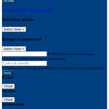
-
Entra con SPID
Entra con CIE
Seleziona utente
button close
×
Recupero password
button close
×
E-mail
Verrà inviato un messaggio
all'indirizzo indicato con le istruzioni necessarie.
E-mail inviata, si prega di controllare la casella di posta elettronica!
Errore
Chiudi
Successo
Chiudi
Informazione