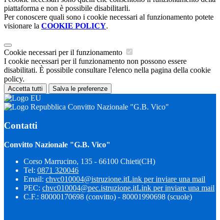
piattaforma e non è possibile disabilitarli.
Per conoscere quali sono i cookie necessari al funzionamento potete
visionare la
COOKIE POLICY
.
Cookie necessari per il funzionamento
I cookie necessari per il funzionamento non possono essere
disabilitati. È possibile consultare l'elenco nella pagina della cookie
policy.
Accetta tutti
Salva le preferenze
Convitto Nazionale "G.B. Vico"
Contatti
Convitto Nazionale "G.B. Vico"
Corso Marrucino, 135 - 66100 Chieti(CH)
Tel:
0871 320046
Email:
chvc010004@istruzione.it
Link per inviare una mail
PEC:
chvc010004@pec.istruzione.it
Link per inviare una mail
C.F.: 80000170698 (convitto) - 80001990698 (scuole)