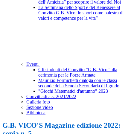
dell’Amicizia” per scoprire il valore del Noi
La Settimana dello Sport e del Benessere al
Convitto G.B. Vico: lo sport come palestra di
valori e competenze per la vita”
Eventi
Gli studenti del Convitto “G.B. Vico” alla
cerimonia per le Forze Armate
Maurizio Formichetti dialoga con le classi
seconde della Scuola Secondaria di I grado
"Giochi Matematici d'autunno" 2023
Convittiadi a.s. 2021/2022
Galleria foto
Sezione video
Biblioteca
G.B. VICO'S Magazine edizione 2022:
copia n. 5