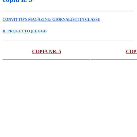
CONVITTO'S MAGAZINE: GIORNALISTI IN CLASSE
I
L PROGETTO (LEGGI)
COPIA NR. 5
COPI