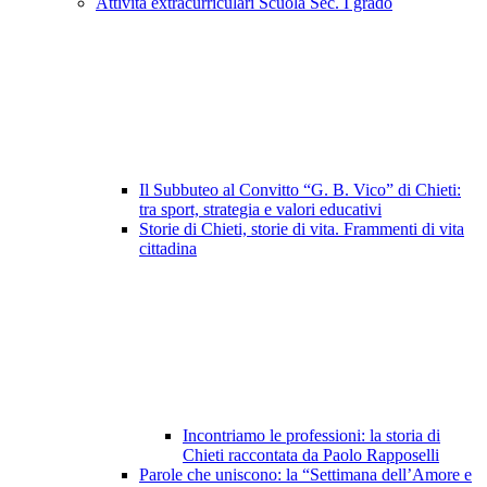
Attività extracurriculari Scuola Sec. I grado
Il Subbuteo al Convitto “G. B. Vico” di Chieti:
tra sport, strategia e valori educativi
Storie di Chieti, storie di vita. Frammenti di vita
cittadina
Incontriamo le professioni: la storia di
Chieti raccontata da Paolo Rapposelli
Parole che uniscono: la “Settimana dell’Amore e