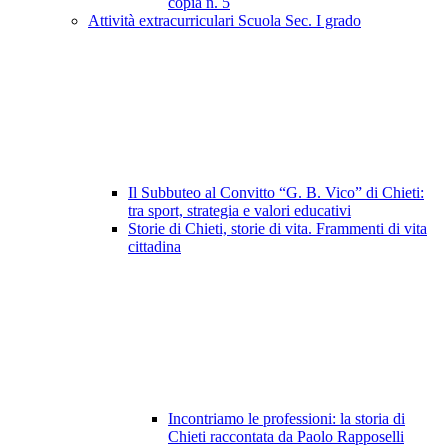
copia n. 5
Attività extracurriculari Scuola Sec. I grado
Il Subbuteo al Convitto “G. B. Vico” di Chieti:
tra sport, strategia e valori educativi
Storie di Chieti, storie di vita. Frammenti di vita
cittadina
Incontriamo le professioni: la storia di
Chieti raccontata da Paolo Rapposelli