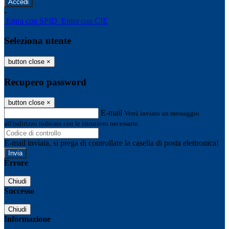
-
Entra con SPID
Entra con CIE
Seleziona utente
button close
×
Recupero password
button close
×
E-mail
Verrà inviato un messaggio
all'indirizzo indicato con le istruzioni necessarie.
E-mail inviata, si prega di controllare la casella di posta elettronica!
Errore
Chiudi
Successo
Chiudi
Informazione