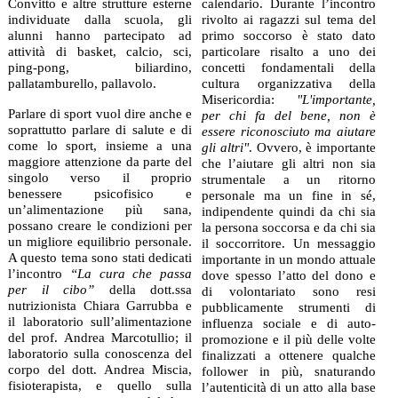
Convitto e altre strutture esterne
calendario. Durante l’incontro
individuate dalla scuola, gli
rivolto ai ragazzi sul tema del
alunni hanno partecipato ad
primo soccorso è stato dato
attività di basket, calcio, sci,
particolare risalto a uno dei
ping-pong, biliardino,
concetti fondamentali della
pallatamburello, pallavolo.
cultura organizzativa della
Misericordia:
"L'importante,
Parlare di sport vuol dire anche e
per chi fa del bene, non è
soprattutto parlare di salute e di
essere riconosciuto ma aiutare
come lo sport, insieme a una
gli altri"
. Ovvero, è importante
maggiore attenzione da parte del
che l’aiutare gli altri non sia
singolo verso il proprio
strumentale a un ritorno
benessere psicofisico e
personale ma un fine in sé,
un’alimentazione più sana,
indipendente quindi da chi sia
possano creare le condizioni per
la persona soccorsa e da chi sia
un migliore equilibrio personale.
il soccorritore. Un messaggio
A questo tema sono stati dedicati
importante in un mondo attuale
l’incontro
“La cura che passa
dove spesso l’atto del dono e
per il cibo”
della dott.ssa
di volontariato sono resi
nutrizionista Chiara Garrubba e
pubblicamente strumenti di
il laboratorio sull’alimentazione
influenza sociale e di auto-
del prof. Andrea Marcotullio; il
promozione e il più delle volte
laboratorio sulla conoscenza del
finalizzati a ottenere qualche
corpo del dott. Andrea Miscia,
follower in più, snaturando
fisioterapista, e quello sulla
l’autenticità di un atto alla base