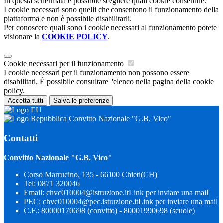
In questa schermata è possibile scegliere quali cookie consentire.
I cookie necessari sono quelli che consentono il funzionamento della
piattaforma e non è possibile disabilitarli.
Per conoscere quali sono i cookie necessari al funzionamento potete
visionare la
COOKIE POLICY
.
Cookie necessari per il funzionamento
I cookie necessari per il funzionamento non possono essere
disabilitati. È possibile consultare l'elenco nella pagina della cookie
policy.
Accetta tutti
Salva le preferenze
Convitto Nazionale "G.B. Vico"
Contatti
Convitto Nazionale "G.B. Vico"
Corso Marrucino, 135 - 66100 Chieti(CH)
Tel:
0871 320046
Email:
chvc010004@istruzione.it
Link per inviare una mail
PEC:
chvc010004@pec.istruzione.it
Link per inviare una mail
C.F.: 80000170698 (convitto) - 80001990698 (scuole)