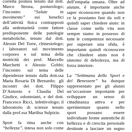
corretta postura tenuto dal dott.
dell’empatia umana. Oltre ad
Marco Strona, posturologo;
aiutare, è importante anche
l’incontro
“Salute in
saper riconoscere quando non
movimento”
sui benefici
ce la possiamo fare da soli e
dell’attività fisica contrapposti
quindi saper chiedere aiuto: in
alla sedentarietà come fattore
classe come nella vita non
predisponente delle patologie
sempre siamo in possesso di
metaboliche, tenuto dal dott.
tutte le competenze necessarie
Alessio Del Torre, chinesiologo;
per superare una sfida, è
i laboratori sul movimento
importante quindi riconoscere
corporeo e sul tema della
che chiedere aiuto non è
motricità dei prof. Marcello
sintomo di debolezza, ma di
Marchetti e Alessio Gobbi;
forza interiore.
l’incontro sul tema delle
dipendenze tenuto dalla dott.ssa
La
“Settimana dello Sport e
Maria Rosaria Di Bernardo;
gli
del Benessere”
ha dunque
incontri dei dott. Filippo
rappresentato per gli alunni
D’Antonio e Claudia Del
un’occasione importante per
Giudice, odontoiatri, e del dott.
sviluppare un senso di
Francesco Ricci, infettivologo; il
cittadinanza attiva e per
laboratorio di scienze tenuto
sperimentare quanto nello
dalla prof.ssa Marilisa Sulpizio.
sport possano essere
individuate forme autentiche di
Sport fa rima anche con
bellezza e di crescita personale
“bellezza”
, intesa non solo come
destinate a lasciare un segno