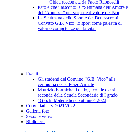
Chieti raccontata da Paolo Rapposelli
Parole che uniscono: la “Settimana dell’Amore e
dell’Amicizia” per scoprire il valore del Noi
La Settimana dello Sport e del Benessere al
Convitto G.B. Vico: lo sport come palestra di
valori e competenze per la vita”
Eventi
Gli studenti del Convitto “G.B. Vico” alla
cerimonia per le Forze Armate
Maurizio Formichetti dialoga con le classi
seconde della Scuola Secondaria di I grado
"Giochi Matematici d'autunno" 2023
Convittiadi a.s. 2021/2022
Galleria foto
Sezione video
Biblioteca