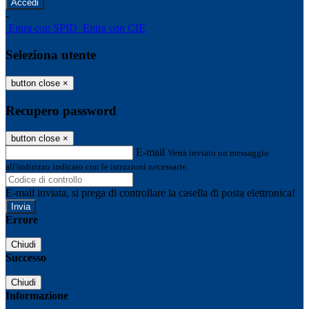
-
Entra con SPID
Entra con CIE
Seleziona utente
button close
×
Recupero password
button close
×
E-mail
Verrà inviato un messaggio
all'indirizzo indicato con le istruzioni necessarie.
E-mail inviata, si prega di controllare la casella di posta elettronica!
Errore
Chiudi
Successo
Chiudi
Informazione