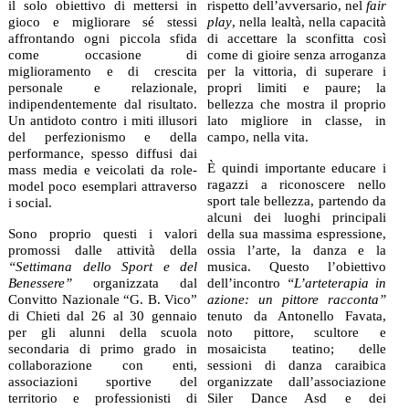
il solo obiettivo di mettersi in
rispetto dell’avversario, nel
fair
gioco e migliorare sé stessi
play
, nella lealtà, nella capacità
affrontando ogni piccola sfida
di accettare la sconfitta così
come occasione di
come di gioire senza arroganza
miglioramento e di crescita
per la vittoria, di superare i
personale e relazionale,
propri limiti e paure; la
indipendentemente dal risultato.
bellezza che mostra il proprio
Un antidoto contro i miti illusori
lato migliore in classe, in
del perfezionismo e della
campo, nella vita.
performance, spesso diffusi dai
È quindi importante educare i
mass media e veicolati da role-
ragazzi a riconoscere nello
model poco esemplari attraverso
sport tale bellezza, partendo da
i social.
alcuni dei luoghi principali
Sono proprio questi i valori
della sua massima espressione,
promossi dalle attività della
ossia l’arte, la danza e la
“Settimana dello Sport e del
musica. Questo l’obiettivo
Benessere”
organizzata dal
dell’incontro
“L’arteterapia in
Convitto Nazionale “G. B. Vico”
azione: un pittore racconta”
di Chieti dal 26 al 30 gennaio
tenuto da Antonello Favata,
per gli alunni della scuola
noto pittore, scultore e
secondaria di primo grado in
mosaicista teatino; delle
collaborazione con enti,
sessioni di danza caraibica
associazioni sportive del
organizzate dall’associazione
territorio e professionisti di
Siler Dance Asd e dei