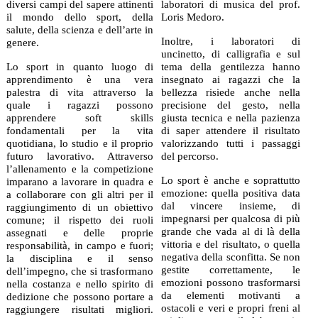
diversi campi del sapere attinenti
laboratori di musica del prof.
il mondo dello sport, della
Loris Medoro.
salute, della scienza e dell’arte in
Inoltre, i laboratori di
genere.
uncinetto, di calligrafia e sul
Lo sport in quanto luogo di
tema della gentilezza hanno
apprendimento è una vera
insegnato ai ragazzi che la
palestra di vita attraverso la
bellezza risiede anche nella
quale i ragazzi possono
precisione del gesto, nella
apprendere soft skills
giusta tecnica e nella pazienza
fondamentali per la vita
di saper attendere il risultato
quotidiana, lo studio e il proprio
valorizzando tutti i passaggi
futuro lavorativo. Attraverso
del percorso.
l’allenamento e la competizione
Lo sport è anche e soprattutto
imparano a lavorare in quadra e
emozione: quella positiva data
a collaborare con gli altri per il
dal vincere insieme, di
raggiungimento di un obiettivo
impegnarsi per qualcosa di più
comune; il rispetto dei ruoli
grande che vada al di là della
assegnati e delle proprie
vittoria e del risultato, o quella
responsabilità, in campo e fuori;
negativa della sconfitta. Se non
la disciplina e il senso
gestite correttamente, le
dell’impegno, che si trasformano
emozioni possono trasformarsi
nella costanza e nello spirito di
da elementi motivanti a
dedizione che possono portare a
ostacoli e veri e propri freni al
raggiungere risultati migliori.