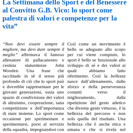
La Settimana dello Sport e del Benessere
al Convitto G.B. Vico: lo sport come
palestra di valori e competenze per la
vita”
“Non devi essere sempre il
Così come un movimento è
migliore, ma devi dare sempre il
bello se adeguato allo scopo
meglio”
affermava il famoso
per cui viene compiuto, lo
allenatore di pallacanestro e
sport è bello se funzionale allo
cestista statunitense John
sviluppo di sé e dei valori ai
Wooden. Una frase che
quali abbiamo fatto
racchiude in sé il senso più
riferimento. Così la
bellezza
profondo di ciò che lo sport può
nasce dall’allenamento, dallo
e dovrebbe rappresentare per le
sforzo e della perseveranza
giovani generazioni, ossia uno
costanti verso il
spazio di condivisione dei valori
miglioramento, dalla
di altruismo, cooperazione, sana
ripetizione del gesto atletico
competizione e dell’importanza
che diventa gesto virtuoso, è la
di stare insieme. Lo sport come
bellezza del percorso e non
occasione per sperimentare e
solo quella del risultato. Una
sperimentarsi, porsi al servizio
bellezza che è anche etica e
della squadra, impegnandosi con
umana e che si rivela nel