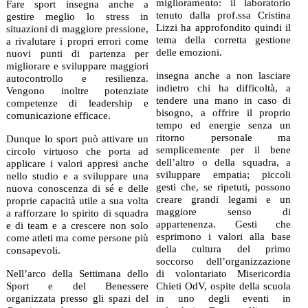
miglioramento: il laboratorio
Fare sport insegna anche a
tenuto dalla prof.ssa Cristina
gestire meglio lo stress in
Lizzi ha approfondito quindi il
situazioni di maggiore pressione,
tema della corretta gestione
a rivalutare i propri errori come
delle emozioni.
nuovi punti di partenza per
migliorare e sviluppare maggiori
insegna anche a non lasciare
autocontrollo e resilienza.
indietro chi ha difficoltà, a
Vengono inoltre potenziate
tendere una mano in caso di
competenze di leadership e
bisogno, a offrire il proprio
comunicazione efficace.
tempo ed energie senza un
ritorno personale ma
Dunque lo sport può attivare un
semplicemente per il bene
circolo virtuoso che porta ad
dell’altro o della squadra, a
applicare i valori appresi anche
sviluppare empatia; piccoli
nello studio e a sviluppare una
gesti che, se ripetuti, possono
nuova conoscenza di sé e delle
creare grandi legami e un
proprie capacità utile a sua volta
maggiore senso di
a rafforzare lo spirito di squadra
appartenenza. Gesti che
e di team e a crescere non solo
esprimono i valori alla base
come atleti ma come persone più
della cultura del primo
consapevoli.
soccorso dell’organizzazione
Nell’arco della Settimana dello
di volontariato Misericordia
Sport e del Benessere
Chieti OdV, ospite della scuola
organizzata presso gli spazi del
in uno degli eventi in