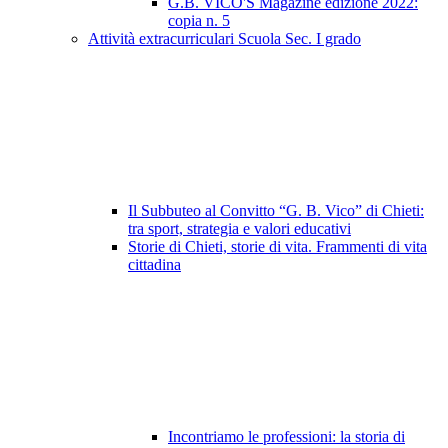
G.B. VICO'S Magazine edizione 2022:
copia n. 5
Attività extracurriculari Scuola Sec. I grado
Il Subbuteo al Convitto “G. B. Vico” di Chieti:
tra sport, strategia e valori educativi
Storie di Chieti, storie di vita. Frammenti di vita
cittadina
Incontriamo le professioni: la storia di