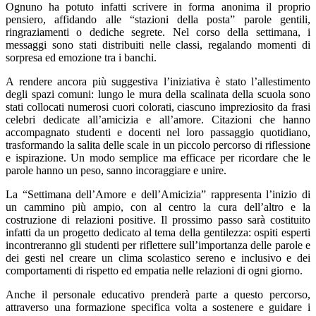
Ognuno ha potuto infatti scrivere in forma anonima il proprio
pensiero, affidando alle “stazioni della posta” parole gentili,
ringraziamenti o dediche segrete. Nel corso della settimana, i
messaggi sono stati distribuiti nelle classi, regalando momenti di
sorpresa ed emozione tra i banchi.
A rendere ancora più suggestiva l’iniziativa è stato l’allestimento
degli spazi comuni: lungo le mura della scalinata della scuola sono
stati collocati numerosi cuori colorati, ciascuno impreziosito da frasi
celebri dedicate all’amicizia e all’amore. Citazioni che hanno
accompagnato studenti e docenti nel loro passaggio quotidiano,
trasformando la salita delle scale in un piccolo percorso di riflessione
e ispirazione. Un modo semplice ma efficace per ricordare che le
parole hanno un peso, sanno incoraggiare e unire.
La “Settimana dell’Amore e dell’Amicizia” rappresenta l’inizio di
un cammino più ampio, con al centro la cura dell’altro e la
costruzione di relazioni positive. Il prossimo passo sarà costituito
infatti da un progetto dedicato al tema della gentilezza: ospiti esperti
incontreranno gli studenti per riflettere sull’importanza delle parole e
dei gesti nel creare un clima scolastico sereno e inclusivo e dei
comportamenti di rispetto ed empatia nelle relazioni di ogni giorno.
Anche il personale educativo prenderà parte a questo percorso,
attraverso una formazione specifica volta a sostenere e guidare i