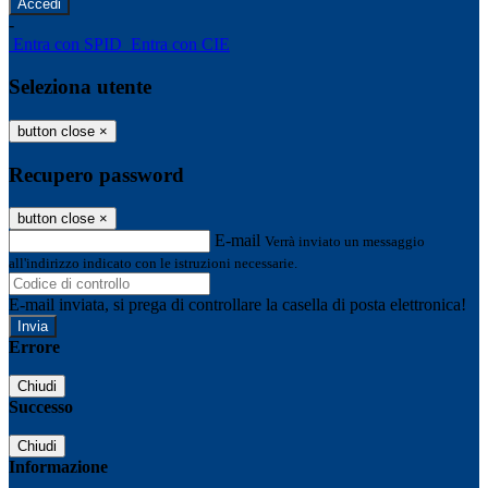
-
Entra con SPID
Entra con CIE
Seleziona utente
button close
×
Recupero password
button close
×
E-mail
Verrà inviato un messaggio
all'indirizzo indicato con le istruzioni necessarie.
E-mail inviata, si prega di controllare la casella di posta elettronica!
Errore
Chiudi
Successo
Chiudi
Informazione