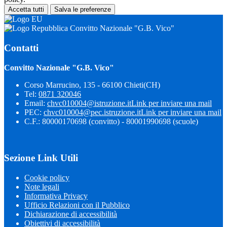
Accetta tutti
Salva le preferenze
Convitto Nazionale "G.B. Vico"
Contatti
Convitto Nazionale "G.B. Vico"
Corso Marrucino, 135 - 66100 Chieti(CH)
Tel:
0871 320046
Email:
chvc010004@istruzione.it
Link per inviare una mail
PEC:
chvc010004@pec.istruzione.it
Link per inviare una mail
C.F.: 80000170698 (convitto) - 80001990698 (scuole)
Sezione Link Utili
Cookie policy
Note legali
Informativa Privacy
Ufficio Relazioni con il Pubblico
Dichiarazione di accessibilità
Obiettivi di accessibilità